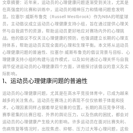
文章摘要：近年来，运动员的心理健康问题逐渐受到关注，尤其是
在高强度的比赛和训练中，运动员的精神压力和情绪问题愈发明
显。拉塞尔·威斯布鲁克（Russell Westbrook）作为NBA的明星球
员，主动倡议成立运动员心理健康支持小组，旨在通过提供心理关
怀与自我调节的资源，帮助运动员更好地应对赛场内外的心理挑
战。他的倡议不仅关注心理健康的预防，也强调建立长期的心理支
持体系，帮助运动员实现全面的心理和生理平衡。本文将从运动员
心理健康问题的普遍性、拉塞尔·威斯布鲁克的倡议背景与目标、心
理健康支持小组的构建与运作模式，以及如何通过心理关怀与自我
调节促进运动员的心理健康四个方面，详细探讨该倡议的意义及实
际影响。
1、运动员心理健康问题的普遍性
运动员的心理健康问题，尤其是在高水平竞技体育中，已成为越来
越多的关注焦点。运动员在赛场上的表现不仅仅依赖于体能和技
术，心理因素同样占据着举足轻重的位置。长期的高压竞争环境、
赛季密集的比赛日程、外界的舆论压力，以及伤病的困扰，都会对
运动员的心理健康产生极大的影响。许多运动员在面对比赛失利、
伤病恢复等情况时，出现焦虑、抑郁、压力过大等心理问题，这些