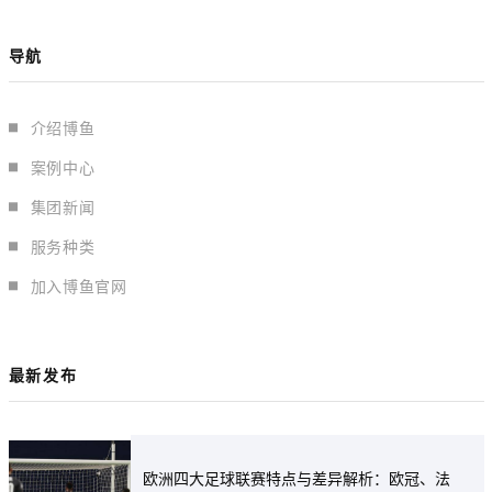
导航
介绍博鱼
案例中心
集团新闻
服务种类
加入博鱼官网
最新发布
欧洲四大足球联赛特点与差异解析：欧冠、法