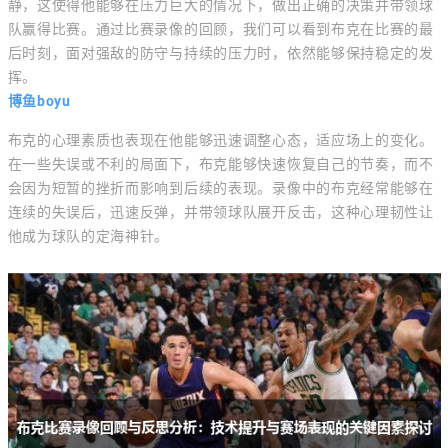
静，这使得他能够在压力巨大的情况下，做出正确的决策并带领球
队赢得比赛。通过比赛录像的回顾，我们可以看到布克在比赛的最
后时刻，面对强敌的防守与持续的压力时，依然能够保持稳定的发
挥。
博鱼boyu
布克的心理素质也表现在他能够迅速调整心态，适应场上的变化。
在一些失误或不利的局面下，布克能够快速恢复自己的节奏，而不
会因为短暂的挫折而影响到后续的表现。录像中的布克经常能够在
连续的失误后，迅速反弹，并带领球队展开反击，这种心理韧性让
他成为球队的定海神针。