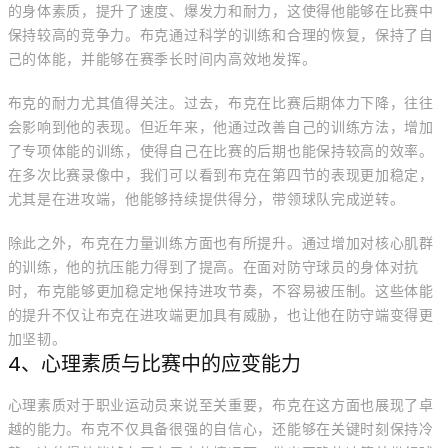
的身体素质，提升了速度、爆发力和耐力，这使得他能够在比赛中
保持较高的竞争力。布克通过科学的训练和合理的恢复，保持了自
己的体能，并能够在赛季长时间内高效地发挥。
布克的耐力尤其值得关注。过去，布克在比赛后期体力下降，往往
会影响到他的表现。但近年来，他通过改善自己的训练方法，增加
了专项体能的训练，使得自己在比赛的后期也能保持较高的效率。
在多次比赛录像中，我们可以看到布克在第四节的表现更加稳定，
尤其是在进攻端，他能够持续提供得分，带领球队完成逆转。
除此之外，布克在力量训练方面也有所提升。通过增加对核心肌群
的训练，他的抗压能力得到了提高。在面对防守球员的身体对抗
时，布克能够更加稳定地保持进攻节奏，不容易被压制。这些体能
的提升不仅让布克在进攻端更加具有威胁，也让他在防守端变得更
加坚韧。
4、心理素质与比赛中的应变能力
心理素质对于职业运动员来说至关重要，布克在这方面也展现了卓
越的能力。布克不仅具备很强的自信心，还能够在关键时刻保持冷