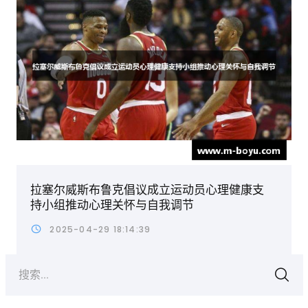
拉塞尔威斯布鲁克倡议成立运动员心理健康支
持小组推动心理关怀与自我调节
2025-04-29 18:14:39
搜索...