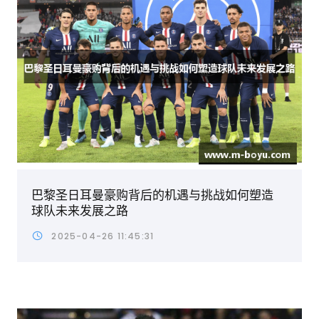
巴黎圣日耳曼豪购背后的机遇与挑战如何塑造
球队未来发展之路
2025-04-26 11:45:31