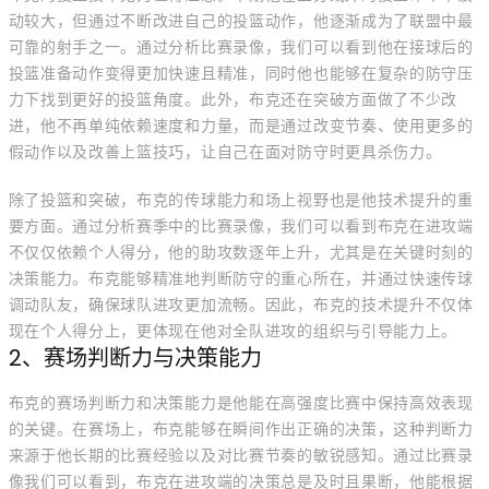
动较大，但通过不断改进自己的投篮动作，他逐渐成为了联盟中最
可靠的射手之一。通过分析比赛录像，我们可以看到他在接球后的
投篮准备动作变得更加快速且精准，同时他也能够在复杂的防守压
力下找到更好的投篮角度。此外，布克还在突破方面做了不少改
进，他不再单纯依赖速度和力量，而是通过改变节奏、使用更多的
假动作以及改善上篮技巧，让自己在面对防守时更具杀伤力。
除了投篮和突破，布克的传球能力和场上视野也是他技术提升的重
要方面。通过分析赛季中的比赛录像，我们可以看到布克在进攻端
不仅仅依赖个人得分，他的助攻数逐年上升，尤其是在关键时刻的
决策能力。布克能够精准地判断防守的重心所在，并通过快速传球
调动队友，确保球队进攻更加流畅。因此，布克的技术提升不仅体
现在个人得分上，更体现在他对全队进攻的组织与引导能力上。
2、赛场判断力与决策能力
布克的赛场判断力和决策能力是他能在高强度比赛中保持高效表现
的关键。在赛场上，布克能够在瞬间作出正确的决策，这种判断力
来源于他长期的比赛经验以及对比赛节奏的敏锐感知。通过比赛录
像我们可以看到，布克在进攻端的决策总是及时且果断，他能根据