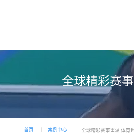
全球精彩赛事
首页
案例中心
全球精彩赛事重温 体育