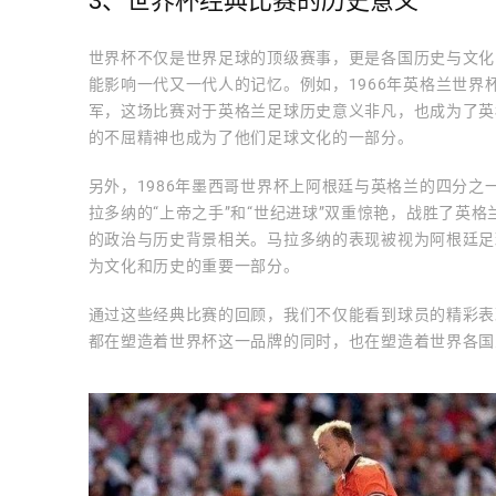
3、世界杯经典比赛的历史意义
世界杯不仅是世界足球的顶级赛事，更是各国历史与文化
能影响一代又一代人的记忆。例如，1966年英格兰世界
军，这场比赛对于英格兰足球历史意义非凡，也成为了英
的不屈精神也成为了他们足球文化的一部分。
另外，1986年墨西哥世界杯上阿根廷与英格兰的四分
拉多纳的“上帝之手”和“世纪进球”双重惊艳，战胜了英
的政治与历史背景相关。马拉多纳的表现被视为阿根廷足
为文化和历史的重要一部分。
通过这些经典比赛的回顾，我们不仅能看到球员的精彩表
都在塑造着世界杯这一品牌的同时，也在塑造着世界各国