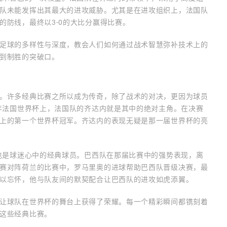
队未能发挥出其最大的进攻威胁。尤其是在进攻组织上，法国队
的防线，最终以3-0的大比分赢得比赛。
足球的多样性与深度，教会人们如何通过战术智慧弥补技术上的
到制胜的突破口。
。许多经典比赛之所以成为传奇，除了战术的对决，更因为球员
8年法国世界杯上，法国队的齐达内就是其中的绝对主角。在决赛
上的第一个世界杯冠军。齐达内的表现无疑是那一届世界杯的亮
托也是球迷心中的经典球员。巴西队在那届比赛中的强势表现，离
赛对阵荷兰的比赛中，罗马里奥的进球帮助巴西队晋级决赛，最
以忘怀，他与队友间的默契配合让巴西队的进攻如虎添翼。
让球队在世界杯的舞台上获得了荣耀。每一个精彩瞬间都镌刻着
这些经典比赛。