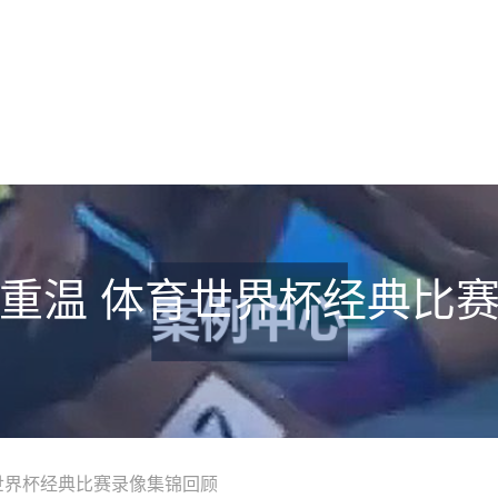
重温 体育世界杯经典比
世界杯经典比赛录像集锦回顾