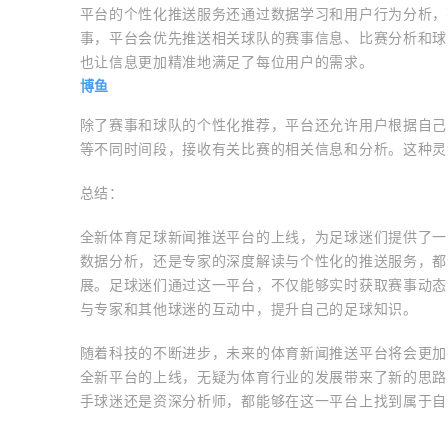
平台的个性化推送服务还通过数据学习和用户行为分析，
事，平台会优先推送相关球队的赛事信息、比赛分析和球
也让信息更加精准地满足了每位用户的需求。
博鱼
除了赛事和球队的个性化推荐，平台还允许用户根据自己
等不同时间段，接收有关比赛的相关信息和分析。这种灵
总结：
全新体育足球新闻推送平台的上线，为足球迷们提供了一
数据分析，还是专家的深度解读与个性化的推送服务，都
展。足球迷们通过这一平台，不仅能够实时获取赛事动态
与专家和其他球迷的互动中，提升自己的足球知识。
随着科技的不断进步，未来的体育新闻推送平台将会更加
全新平台的上线，无疑为体育行业的发展带来了新的思路
手球迷还是资深分析师，都能够在这一平台上找到属于自