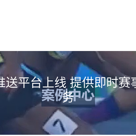
推送平台上线 提供即时赛
务