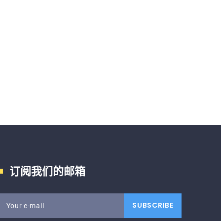
订阅我们的邮箱
SUBSCRIBE
Your e-mail