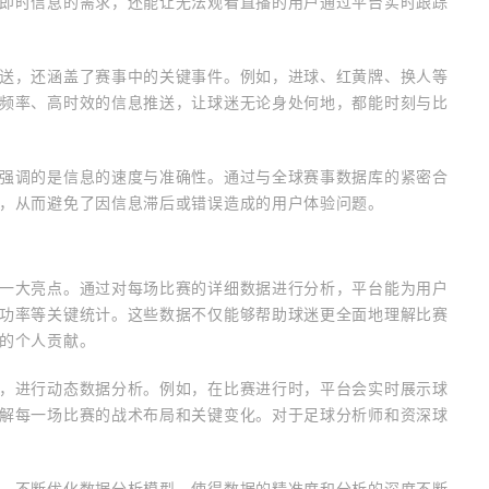
即时信息的需求，还能让无法观看直播的用户通过平台实时跟踪
送，还涵盖了赛事中的关键事件。例如，进球、红黄牌、换人等
频率、高时效的信息推送，让球迷无论身处何地，都能时刻与比
强调的是信息的速度与准确性。通过与全球赛事数据库的紧密合
，从而避免了因信息滞后或错误造成的用户体验问题。
一大亮点。通过对每场比赛的详细数据进行分析，平台能为用户
功率等关键统计。这些数据不仅能够帮助球迷更全面地理解比赛
的个人贡献。
，进行动态数据分析。例如，在比赛进行时，平台会实时展示球
解每一场比赛的战术布局和关键变化。对于足球分析师和资深球