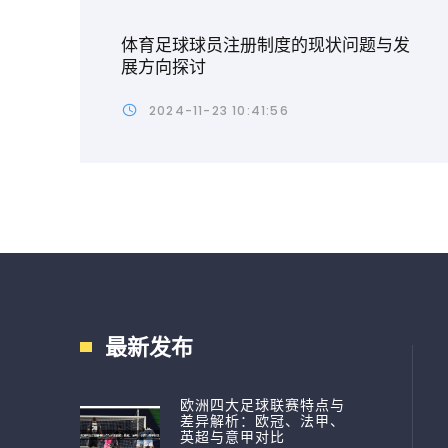
体育足球球员注册制度的现状问题与发
展方向探讨
2024-11-23 10:41:56
最新发布
欧洲四大足球联赛特点与
差异解析：欧冠、法甲、
英超与意甲对比