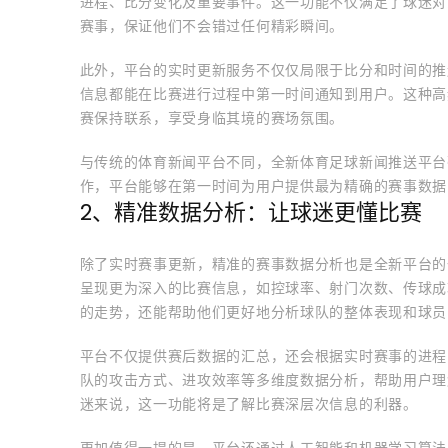
进程、比分变化及重要事件。这一功能不仅满足了球迷对
赛事，保证他们不会错过任何精彩瞬间。
此外，平台的实时更新服务不仅仅局限于比分和时间的推
信息都能在比赛进行过程中第一时间通知到用户。这种高
赛保持联系，享受身临其境的赛场氛围。
与传统的体育新闻平台不同，全新体育足球新闻推送平台
作，平台能够在第一时间为用户提供最为精确的赛事数据
2、精准数据分析：让球迷更懂比赛
除了实时赛事更新，精准的赛事数据分析也是全新平台的
呈现更为深入的比赛信息，如控球率、射门次数、传球成
的走势，还能帮助他们更好地分析球队的整体表现和球员
平台不仅提供赛后数据的汇总，还会根据实时赛事的进程
队的攻击方式、进攻效率等多维度数据分析，帮助用户理
迷来说，这一功能将是了解比赛深层次信息的利器。