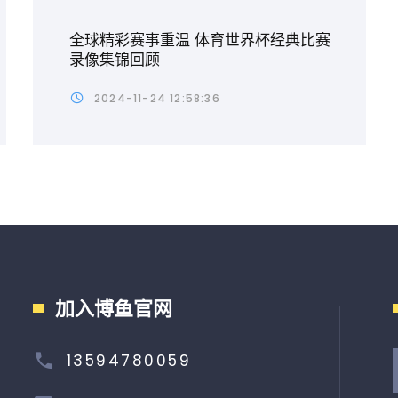
全球精彩赛事重温 体育世界杯经典比赛
录像集锦回顾
2024-11-24 12:58:36
加入博鱼官网
13594780059