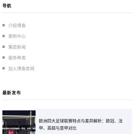
导航
介绍博鱼
案例中心
集团新闻
服务种类
加入博鱼官网
最新发布
欧洲四大足球联赛特点与差异解析：欧冠、法
甲、英超与意甲对比