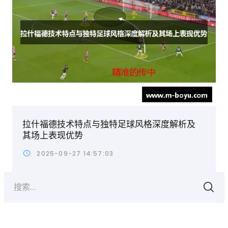
拉什福德技术特点与独特足球风格深度解析及
其场上表现优势
2025-09-27 14:57:03
搜索...