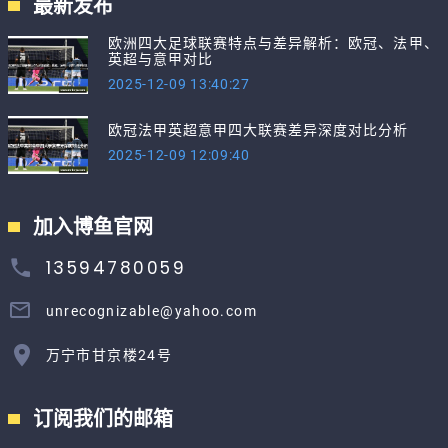
最新发布
欧洲四大足球联赛特点与差异解析：欧冠、法甲、
英超与意甲对比
2025-12-09 13:40:27
欧冠法甲英超意甲四大联赛差异深度对比分析
2025-12-09 12:09:40
加入博鱼官网
13594780059
unrecognizable@yahoo.com
万宁市甘京楼24号
订阅我们的邮箱