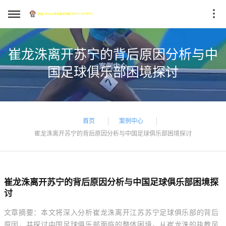
崔龙洙离开苏宁的背后原因分析与中
国足球俱乐部困境探讨
首页
案例中心
崔龙洙离开苏宁的背后原因分析与中国足球俱乐部困境探讨
崔龙洙离开苏宁的背后原因分析与中国足球俱乐部困境探
讨
文章摘要：本文将深入分析崔龙洙离开江苏苏宁足球俱乐部的背后
原因，并探讨中国足球俱乐部面临的整体困境。从崔龙洙的执教风