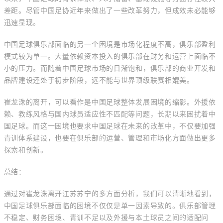
差距。尽管中国足协近年来做出了一些改革努力，但成效未必能够
迅速显现。
中国足球俱乐部面临的另一个困境是市场化程度不高，俱乐部盈利
模式较为单一。大量依赖资本投入的俱乐部在财务和运营上面临不
小的压力。而随着中国足球市场的日渐饱和，俱乐部的商业开发和
品牌建设还处于初步阶段，远不能与世界顶级联赛相媲美。
崔龙洙的离开，可以看作是中国足球整体发展困境的缩影。外援依
赖、教练风格与国内球员适应性不匹配等问题，长期以来困扰着中
国足球。而这一困境也要求中国足球在未来的改革中，不仅要加强
青训体系建设，也要在俱乐部的运营、管理和市场化方面做出更多
探索和创新。
总结：
通过对崔龙洙离开江苏苏宁的多方面分析，我们可以清晰地看到，
中国足球俱乐部面临的困境不仅仅是单一因素导致的。俱乐部管理
不稳定、财务困境、青训不足以及外援与本土球员之间的适配问