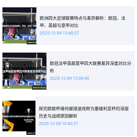
欧洲四大足球联赛特点与差异解析：欧冠、法
甲、英超与意甲对比
2025-12-09 13:40:27
欧冠法甲英超意甲四大联赛差异深度对比分
析
2025-12-09 12:09:40
探究欧联杯缘何被球迷戏称为塞维利亚杯的深层
历史与战绩原因解析
2025-12-09 10:40:21