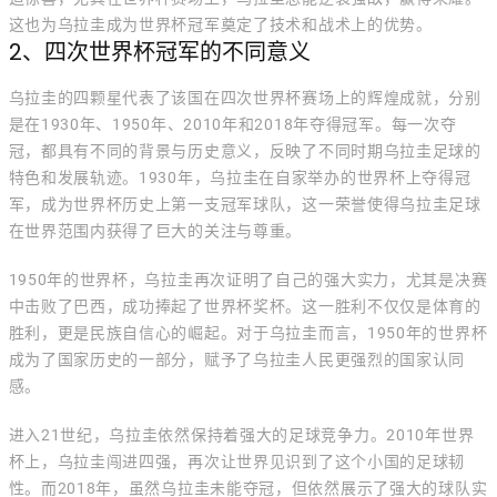
这也为乌拉圭成为世界杯冠军奠定了技术和战术上的优势。
2、四次世界杯冠军的不同意义
乌拉圭的四颗星代表了该国在四次世界杯赛场上的辉煌成就，分别
是在1930年、1950年、2010年和2018年夺得冠军。每一次夺
冠，都具有不同的背景与历史意义，反映了不同时期乌拉圭足球的
特色和发展轨迹。1930年，乌拉圭在自家举办的世界杯上夺得冠
军，成为世界杯历史上第一支冠军球队，这一荣誉使得乌拉圭足球
在世界范围内获得了巨大的关注与尊重。
1950年的世界杯，乌拉圭再次证明了自己的强大实力，尤其是决赛
中击败了巴西，成功捧起了世界杯奖杯。这一胜利不仅仅是体育的
胜利，更是民族自信心的崛起。对于乌拉圭而言，1950年的世界杯
成为了国家历史的一部分，赋予了乌拉圭人民更强烈的国家认同
感。
进入21世纪，乌拉圭依然保持着强大的足球竞争力。2010年世界
杯上，乌拉圭闯进四强，再次让世界见识到了这个小国的足球韧
性。而2018年，虽然乌拉圭未能夺冠，但依然展示了强大的球队实