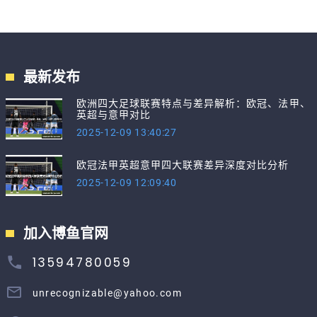
最新发布
欧洲四大足球联赛特点与差异解析：欧冠、法甲、
英超与意甲对比
2025-12-09 13:40:27
欧冠法甲英超意甲四大联赛差异深度对比分析
2025-12-09 12:09:40
加入博鱼官网
13594780059
unrecognizable@yahoo.com