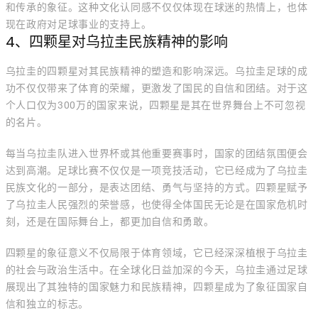
和传承的象征。这种文化认同感不仅仅体现在球迷的热情上，也体
现在政府对足球事业的支持上。
4、四颗星对乌拉圭民族精神的影响
乌拉圭的四颗星对其民族精神的塑造和影响深远。乌拉圭足球的成
功不仅仅带来了体育的荣耀，更激发了国民的自信和团结。对于这
个人口仅为300万的国家来说，四颗星是其在世界舞台上不可忽视
的名片。
每当乌拉圭队进入世界杯或其他重要赛事时，国家的团结氛围便会
达到高潮。足球比赛不仅仅是一项竞技活动，它已经成为了乌拉圭
民族文化的一部分，是表达团结、勇气与坚持的方式。四颗星赋予
了乌拉圭人民强烈的荣誉感，也使得全体国民无论是在国家危机时
刻，还是在国际舞台上，都更加自信和勇敢。
四颗星的象征意义不仅局限于体育领域，它已经深深植根于乌拉圭
的社会与政治生活中。在全球化日益加深的今天，乌拉圭通过足球
展现出了其独特的国家魅力和民族精神，四颗星成为了象征国家自
信和独立的标志。