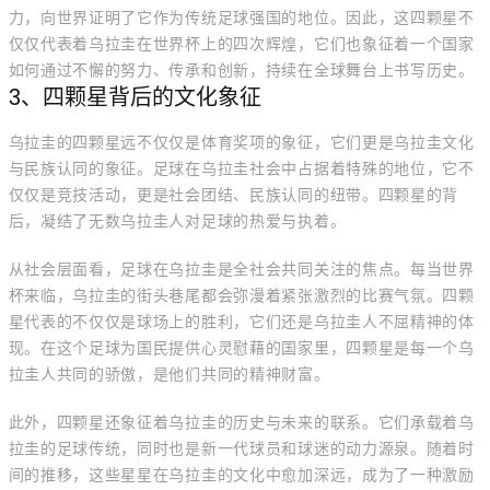
力，向世界证明了它作为传统足球强国的地位。因此，这四颗星不
仅仅代表着乌拉圭在世界杯上的四次辉煌，它们也象征着一个国家
如何通过不懈的努力、传承和创新，持续在全球舞台上书写历史。
3、四颗星背后的文化象征
乌拉圭的四颗星远不仅仅是体育奖项的象征，它们更是乌拉圭文化
与民族认同的象征。足球在乌拉圭社会中占据着特殊的地位，它不
仅仅是竞技活动，更是社会团结、民族认同的纽带。四颗星的背
后，凝结了无数乌拉圭人对足球的热爱与执着。
从社会层面看，足球在乌拉圭是全社会共同关注的焦点。每当世界
杯来临，乌拉圭的街头巷尾都会弥漫着紧张激烈的比赛气氛。四颗
星代表的不仅仅是球场上的胜利，它们还是乌拉圭人不屈精神的体
现。在这个足球为国民提供心灵慰藉的国家里，四颗星是每一个乌
拉圭人共同的骄傲，是他们共同的精神财富。
此外，四颗星还象征着乌拉圭的历史与未来的联系。它们承载着乌
拉圭的足球传统，同时也是新一代球员和球迷的动力源泉。随着时
间的推移，这些星星在乌拉圭的文化中愈加深远，成为了一种激励