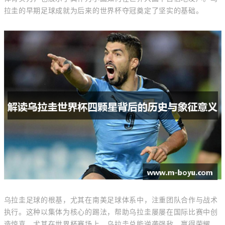
拉圭的早期足球成就为后来的世界杯夺冠奠定了坚实的基础。
乌拉圭足球的根基，尤其在南美足球体系中，注重团队合作与战术
执行。这种以集体为核心的踢法，帮助乌拉圭屡屡在国际比赛中创
造惊喜，尤其在世界杯赛场上，乌拉圭总能逆袭强敌，赢得荣耀。