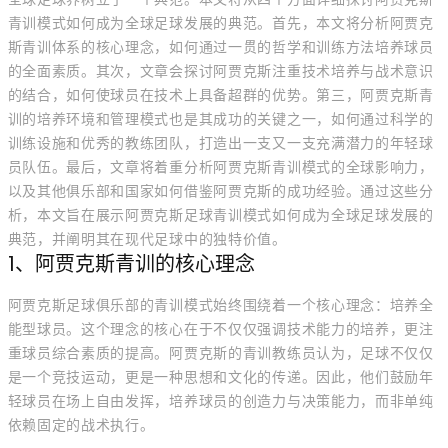
青训模式如何成为全球足球发展的典范。首先，本文将分析阿贾克
斯青训体系的核心理念，如何通过一贯的哲学和训练方法培养球员
的全面素质。其次，文章会探讨阿贾克斯注重技术培养与战术意识
的结合，如何使球员在技术上具备超群的优势。第三，阿贾克斯青
训的培养环境和管理模式也是其成功的关键之一，如何通过科学的
训练设施和优秀的教练团队，打造出一支又一支充满潜力的年轻球
员队伍。最后，文章将着重分析阿贾克斯青训模式的全球影响力，
以及其他俱乐部和国家如何借鉴阿贾克斯的成功经验。通过这些分
析，本文旨在展示阿贾克斯足球青训模式如何成为全球足球发展的
典范，并阐明其在现代足球中的独特价值。
1、阿贾克斯青训的核心理念
阿贾克斯足球俱乐部的青训模式始终围绕着一个核心理念：培养全
能型球员。这个理念的核心在于不仅仅强调技术能力的培养，更注
重球员综合素质的提高。阿贾克斯的青训教练员认为，足球不仅仅
是一个竞技运动，更是一种思想和文化的传递。因此，他们鼓励年
轻球员在场上自由发挥，培养球员的创造力与决策能力，而非单纯
依赖固定的战术执行。