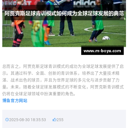
总而言之，阿贾克斯足球青训模式的成功为全球足球发展提供了启
示。其通过科学、全面、创新的青训体系，培养出了大量技术精
湛、战术出色的球员，并且为世界足球的多元化与进步贡献了力
量。未来，随着全球足球发展模式的不断变化，阿贾克斯青训模式
仍将在全球足球领域中扮演重要的角色。
博鱼官方网站
2025-08-30 18:35:53
255