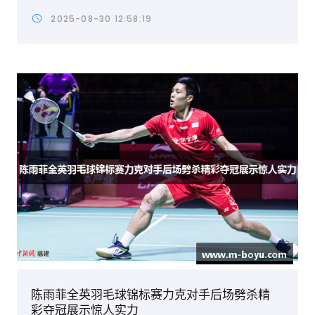
2025-08-30 12:58:19
陈雨菲全英羽毛球锦标赛力克对手后场劈杀精
彩夺冠展示惊人实力