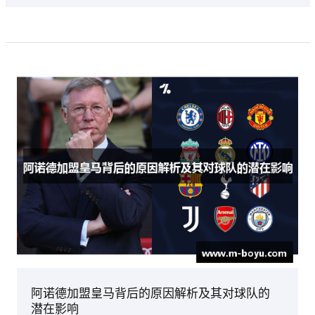
阿诺德加盟皇马背后的原因解析及其对球队的
潜在影响