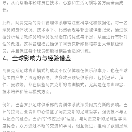
导，从而帮助年轻球员在技术、心态和生活习惯等各方面全面成
长。
此外，阿贾克斯的青训管理体系非常注重科学化和数据化。每一名
球员的身体状况、技术水平、比赛表现等都会被详细记录，通过数
据分析帮助教练员和球员发现潜在的优点与不足，从而进行有针对
性的改进。这种管理模式确保了阿贾克斯能够培养出大量顶级球
员，并且保证每个球员都能得到最合适的训练。
4、全球影响力与经验借鉴
阿贾克斯足球青训模式的成功不仅仅体现在俱乐部本身，也在全球
范围内产生了深远的影响。许多欧洲顶级俱乐部，包括巴萨、拜
仁、曼联等，都在借鉴阿贾克斯的青训模式，尤其是在青训理念、
技术培养和管理模式方面。
例如，巴塞罗那足球俱乐部的青训体系就深受阿贾克斯的影响。巴
萨的拉玛西亚青训中心借鉴了阿贾克斯的足球哲学，强调技术与团
队配合的融合。巴萨的“传控足球”理念，与阿贾克斯的足球哲学高
度契合，双方通过不断的交流和学习，相互促进，推动了欧洲足球