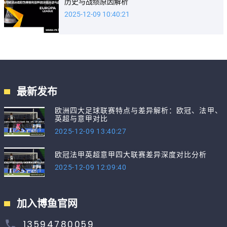
历史与战绩原因解析
2025-12-09 10:40:21
最新发布
欧洲四大足球联赛特点与差异解析：欧冠、法甲、
英超与意甲对比
2025-12-09 13:40:27
欧冠法甲英超意甲四大联赛差异深度对比分析
2025-12-09 12:09:40
加入博鱼官网
13594780059