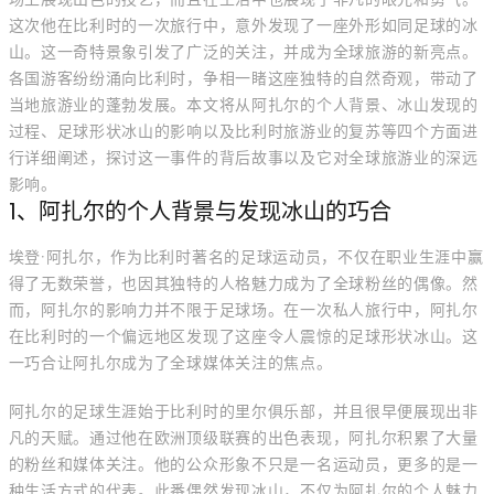
这次他在比利时的一次旅行中，意外发现了一座外形如同足球的冰
山。这一奇特景象引发了广泛的关注，并成为全球旅游的新亮点。
各国游客纷纷涌向比利时，争相一睹这座独特的自然奇观，带动了
当地旅游业的蓬勃发展。本文将从阿扎尔的个人背景、冰山发现的
过程、足球形状冰山的影响以及比利时旅游业的复苏等四个方面进
行详细阐述，探讨这一事件的背后故事以及它对全球旅游业的深远
影响。
1、阿扎尔的个人背景与发现冰山的巧合
埃登·阿扎尔，作为比利时著名的足球运动员，不仅在职业生涯中赢
得了无数荣誉，也因其独特的人格魅力成为了全球粉丝的偶像。然
而，阿扎尔的影响力并不限于足球场。在一次私人旅行中，阿扎尔
在比利时的一个偏远地区发现了这座令人震惊的足球形状冰山。这
一巧合让阿扎尔成为了全球媒体关注的焦点。
阿扎尔的足球生涯始于比利时的里尔俱乐部，并且很早便展现出非
凡的天赋。通过他在欧洲顶级联赛的出色表现，阿扎尔积累了大量
的粉丝和媒体关注。他的公众形象不只是一名运动员，更多的是一
种生活方式的代表。此番偶然发现冰山，不仅为阿扎尔的个人魅力