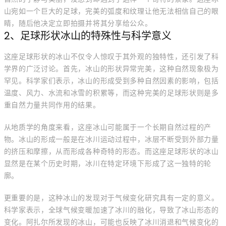
山宛如一个巨大的足球，完美的弧度和纹理让他无法相信自己的眼
睛，随后他决定立即拍摄并将其分享给公众。
2、足球形状冰山的特殊性与科学意义
这座足球形状的冰山不仅令人惊叹于其外观的独特性，还引发了科
学界的广泛讨论。首先，冰山的形状异常完美，这种自然现象极为
罕见。科学家们表示，冰山的形成受到多种自然因素的影响，包括
温度、风力、水流和冰雪的积累等，而这种完美的足球形状则是多
重自然力量共同作用的结果。
从地质学的角度来看，这座冰山可能属于一个长期自然过程的产
物。冰山的形成一般是在冰川运动过程中，冰层不断受到外部力量
的挤压和摩擦，从而形成各种奇特的形态。而这座足球形状的冰山
显然是在某个历史时期，冰川在特定环境下形成了这一独特的轮
廓。
更重要的是，这种冰山的发现对于气候变化研究具有一定的意义。
科学家表示，全球气候变暖加速了冰川的融化，导致了冰山形态的
变化。阿扎尔所发现的冰山，可能也反映了冰川消退和气候变化的