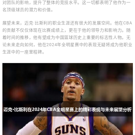
对团队的影响，提升了整体的竞技水平。这一切都表明了他作为一
名顶级球员的潜力和价值。
展望未来，迈克·比斯利的职业生涯还有很大的发展空间。他在CBA
的贡献不仅仅体现在比赛成绩上，更在于他的领导力和影响力。随
着时间的推移，他有望成为中国篮球历史上重要的标志性人物。无
论未来走向如何，他在2024年全明星赛中的表现无疑将成为他职业
生涯中的一座里程碑。