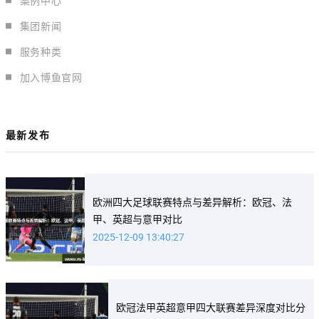
案例中心
集团新闻
服务种类
加入博鱼官网
最新发布
欧洲四大足球联赛特点与差异解析：欧冠、法
甲、英超与意甲对比
2025-12-09 13:40:27
欧冠法甲英超意甲四大联赛差异深度对比分