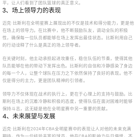
平，让人们看到了团队篮球的真正意义。
3、场上领导力的表现
迈克·比斯利在全明星赛上展现出的不仅是技术和得分能力，更是他
在场上的领导力。在比赛中，他不断鼓励队友，调动全队的积极
性，确保每一位队员都能够在场上发挥出最佳状态。比斯利用自己
的行动诠释了什么是真正的场上领导者。
在关键时刻，他主动承担起进攻重任，稳住队伍的节奏，使得其他
队员能够在他的带动下发挥出色。比斯利的自信和冷静感染了身边
的每一个人，让整个球队在压力之下依然保持了良好的表现。他不
仅是得分的主力，更是团队精神的引领者。
领导力不仅体现在战术的执行上，更在于心理上的支持与鼓励。比
斯利在场上的沉着冷静和积极的态度，使得队伍在面对困难时能够
保持斗志，这无疑是他在全明星赛中另一重要的贡献。
4、未来展望与发展
迈克·比斯利在2024年CBA全明星赛中的表现让人对他的未来充满
期待。作为一位经验丰富的球员，他在CBA的影响力与日俱增，不