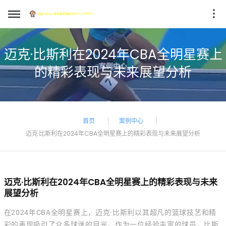
迈克·比斯利在2024年CBA全明星赛上
的精彩表现与未来展望分析
首页
案例中心
迈克·比斯利在2024年CBA全明星赛上的精彩表现与未来展望分析
迈克·比斯利在2024年CBA全明星赛上的精彩表现与未来
展望分析
在2024年CBA全明星赛上，迈克·比斯利以其超凡的篮球技艺和精
彩的表现吸引了众多球迷的目光。作为一位经验丰富的球员，比斯