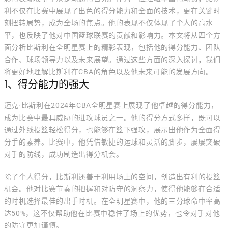
利不仅在比赛中展现了出色的得分能力和全面的技术，更在关键时
刻扭转局势，成为全场的焦点。他的表现不仅体现了个人的高水
平，也反映了他对中国篮球联赛的贡献和影响力。本文将从四个方
面分析比斯利在全明星赛上的精彩表现，包括他的得分能力、团队
合作、球场领导力以及未来展望。通过这些方面的深入探讨，我们
将更好地理解比斯利在CBA的角色以及他未来可能的发展方向。
1、得分能力的强大
迈克·比斯利在2024年CBA全明星赛上展现了他卓越的得分能力，
成为比赛中最具威胁的进攻球员之一。他的得分方式多样，既可以
通过外线投篮轻松得分，也能够在篮下强攻，展示出他作为全面得
分手的素养。比赛中，他凭借敏捷的运球和灵活的脚步，屡屡突破
对手的防线，成功制造出得分机会。
除了个人得分，比斯利还善于利用场上的空间，创造出有利的投篮
机会。他对比赛节奏的把握和对防守的洞察力，使得他能够在合适
的时机选择最佳的出手时机。在全明星赛中，他的三分球命中率高
达50%，这不仅帮助他在比赛中稳住了场上的优势，也令对手对他
的防守更加谨慎。