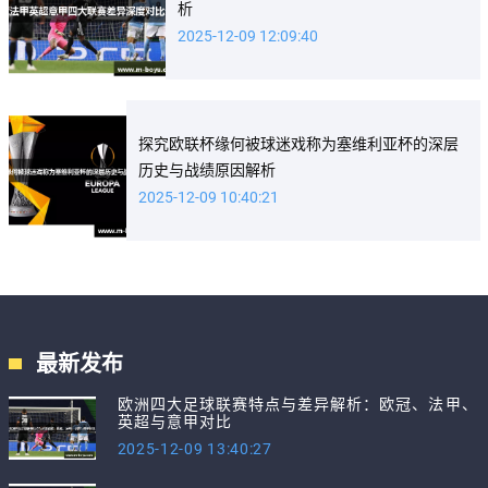
析
2025-12-09 12:09:40
探究欧联杯缘何被球迷戏称为塞维利亚杯的深层
历史与战绩原因解析
2025-12-09 10:40:21
最新发布
欧洲四大足球联赛特点与差异解析：欧冠、法甲、
英超与意甲对比
2025-12-09 13:40:27