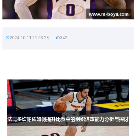
2024-10-11 11:53:23
342