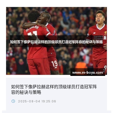
如何签下像萨拉赫这样的顶级球员打造冠军阵
容的秘诀与策略
2025-08-04 19:25:06