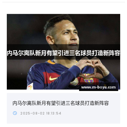
内马尔离队新月有望引进三名球员打造新阵容
2025-08-02 18:13:54