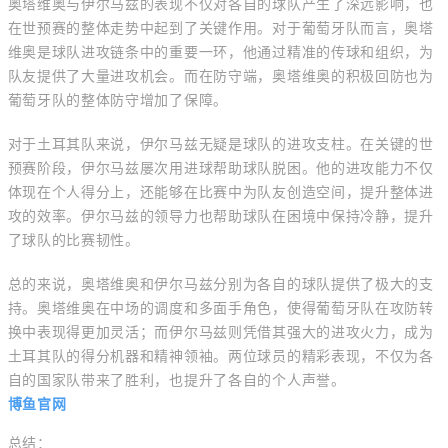
奥塔维奥与伊尔马兹的表现不仅对各自的球队产生了深远影响，也
在世预赛的整体走势中起到了关键作用。对于葡萄牙队而言，奥塔
维奥是球队进攻链条中的重要一环，他通过精准的传球和组织，为
队友提供了大量进攻机会。而在防守端，奥塔维奥的积极回防也为
葡萄牙队的整体防守增加了保障。
对于土耳其队来说，伊尔马兹无疑是球队的进攻支柱。在关键的世
预赛阶段，伊尔马兹屡次用进球帮助球队脱困。他的进攻能力不仅
体现在个人得分上，还能够在比赛中为队友创造空间，提升整体进
攻的效率。伊尔马兹的领导力也帮助球队在困境中保持冷静，提升
了球队的比赛韧性。
总的来说，奥塔维奥和伊尔马兹分别为各自的球队提供了极大的支
持。奥塔维奥在中场的调度和多面手角色，使得葡萄牙队在攻防转
换中表现得更加灵活；而伊尔马兹则凭借其强大的进攻火力，成为
土耳其队的得分机器和精神领袖。两位球员的精彩表现，不仅为各
自的国家队带来了胜利，也提升了各自的个人声誉。
博鱼官网
总结：