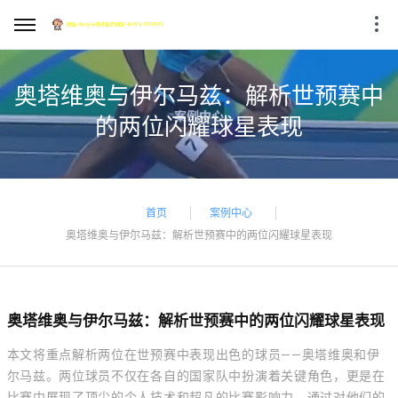
奥塔维奥与伊尔马兹：解析世预赛中
的两位闪耀球星表现
首页
案例中心
奥塔维奥与伊尔马兹：解析世预赛中的两位闪耀球星表现
奥塔维奥与伊尔马兹：解析世预赛中的两位闪耀球星表现
本文将重点解析两位在世预赛中表现出色的球员——奥塔维奥和伊
尔马兹。两位球员不仅在各自的国家队中扮演着关键角色，更是在
比赛中展现了顶尖的个人技术和超凡的比赛影响力。通过对他们的