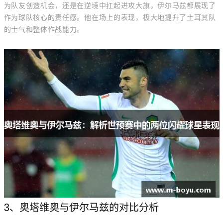
为队友创造机会，还是在逆境中扛起进攻大旗，伊尔马兹都展现了
作为球队核心的责任感。他在场上的表现，极大地提升了土耳其队
的士气和整体作战能力。
3、奥塔维奥与伊尔马兹的对比分析