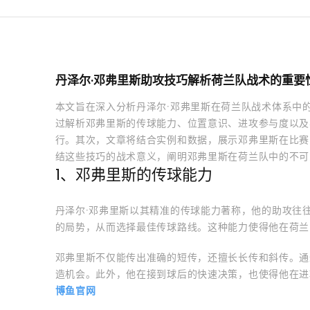
丹泽尔·邓弗里斯助攻技巧解析荷兰队战术的重要
本文旨在深入分析丹泽尔·邓弗里斯在荷兰队战术体系中
过解析邓弗里斯的传球能力、位置意识、进攻参与度以及
行。其次，文章将结合实例和数据，展示邓弗里斯在比赛
结这些技巧的战术意义，阐明邓弗里斯在荷兰队中的不可
1、邓弗里斯的传球能力
丹泽尔·邓弗里斯以其精准的传球能力著称，他的助攻往
的局势，从而选择最佳传球路线。这种能力使得他在荷兰
邓弗里斯不仅能传出准确的短传，还擅长长传和斜传。通
造机会。此外，他在接到球后的快速决策，也使得他在进
博鱼官网