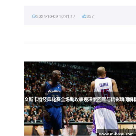
2024-10-09 10:41:17
357