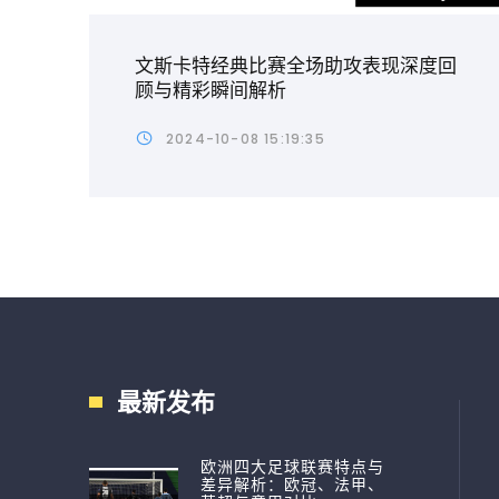
文斯卡特经典比赛全场助攻表现深度回
顾与精彩瞬间解析
2024-10-08 15:19:35
最新发布
欧洲四大足球联赛特点与
差异解析：欧冠、法甲、