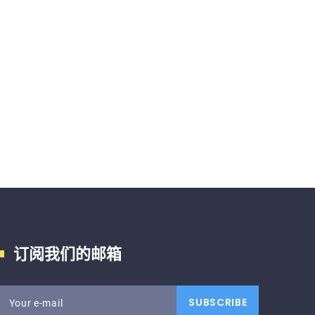
订阅我们的邮箱
SUBSCRIBE
Your e-mail