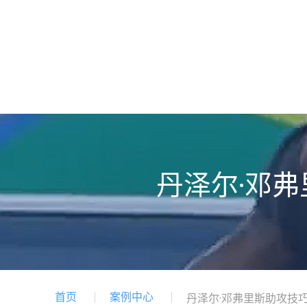
丹泽尔·邓
首页
案例中心
丹泽尔·邓弗里斯助攻技