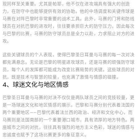
现同样至关重要。尤其是帕耶，他不仅在进攻端具有强大的创造
力，在防守中也能够提供有效的协助。他的中场调度和关键传球是
马赛在对阵巴黎时非常重要的战术工具。此外，马赛的门将和防线
球员在对抗巴黎的进攻时，往往要承担巨大的防守压力，因此每次
与巴黎的比赛，马赛的防守球员总是全力以赴，力求阻止对方的进
攻。
这些关键球员的个人表现，使得巴黎圣日耳曼与马赛的每一次对决
都充满悬念。无论是巴黎的明星进攻球员，还是马赛的顽强防守球
员，每个人的发挥都可能成为改变比赛局势的关键。这些球员的对
抗，既是技术与智慧的较量，也充满了激情与情感的碰撞。
4、球迷文化与地区情感
巴黎圣日耳曼与马赛的对决不仅仅是两队球员之间的竞技较量，更
是一场球迷文化和地区情感的展示。巴黎和马赛分别代表着法国的
两个重要地区——巴黎代表着法兰西的政治、经济和文化中心，而
马赛则是法国南部的一个重要港口城市，具有浓厚的地方特色。两
座城市之间的对抗，往往具有强烈的地方主义色彩，球迷的情感与
忠诚度也赋予了这场比赛更多的象征意义。