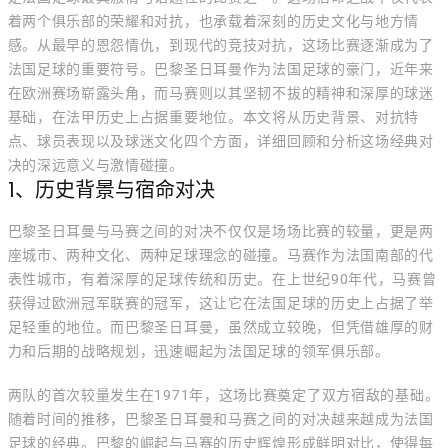
着两个俱乐部的荣耀和对抗，也承载着深刻的历史文化与地方情
感。从最早的恩怨情仇，到现代的竞技对抗，这场比赛逐渐成为了
法国足球的重要符号。巴黎圣日耳曼作为法国足球的豪门，近年来
在欧洲赛场崭露头角，而马赛则以其坚韧不拔的精神和深厚的球迷
基础，在法甲历史上占据重要地位。本文将从历史背景、对抗特
点、球员表现以及球迷文化四个方面，详细回顾和分析这场经典对
决的深远意义与激情碰撞。
1、历史背景与宿命对决
巴黎圣日耳曼与马赛之间的对决不仅仅是场场比赛的较量，更是两
座城市、两种文化、两种足球理念的碰撞。马赛作为法国南部的代
表性城市，有着深厚的足球传统和历史。在上世纪90年代，马赛曾
获得过欧洲冠军联赛的冠军，这让它在法国足球的历史上占据了举
足轻重的地位。而巴黎圣日耳曼，虽然成立较晚，但凭借雄厚的财
力和后期的战略规划，迅速崛起为法国足球的领军俱乐部。
两队的首次较量发生在1971年，这场比赛奠定了双方宿敌的基础。
随着时间的推移，巴黎圣日耳曼和马赛之间的对决越来越成为法国
足球的经典。巴黎的崛起与马赛的历史辉煌形成鲜明对比，使得每