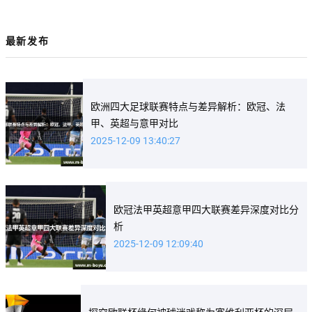
最新发布
欧洲四大足球联赛特点与差异解析：欧冠、法
甲、英超与意甲对比
2025-12-09 13:40:27
欧冠法甲英超意甲四大联赛差异深度对比分
析
2025-12-09 12:09:40