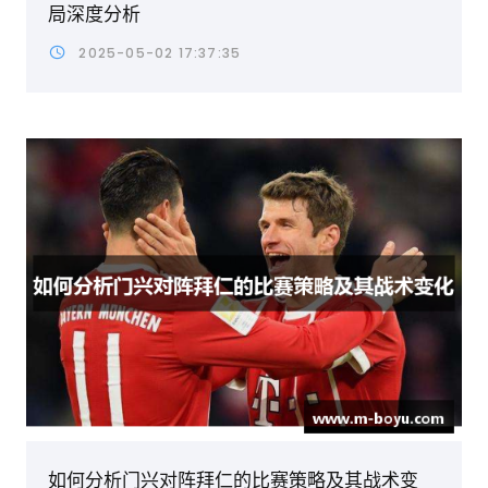
局深度分析
2025-05-02 17:37:35
如何分析门兴对阵拜仁的比赛策略及其战术变