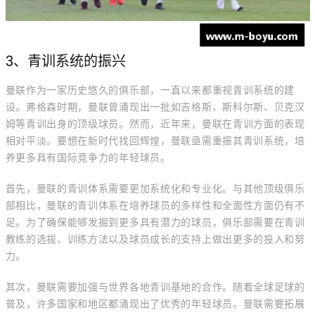
3、青训系统的振兴
曼联作为一家历史悠久的俱乐部，一直以来都重视青训系统的建
设。弗格森时期，曼联曾涌现出一批如吉格斯、斯科尔斯、贝克汉
姆等青训出身的顶级球员。然而，近年来，曼联在青训方面的表现
相对平淡。要想在新时代找回辉煌，曼联亟需重振其青训系统，培
养更多具有国际竞争力的年轻球员。
首先，曼联的青训体系需要更加系统化和专业化。与其他顶级俱乐
部相比，曼联的青训体系在培养球员的多样性和全面性方面仍有不
足。为了确保能够发掘到更多具有潜力的球员，俱乐部需要在青训
教练的选拔、训练方法以及球员成长的支持上做出更多的投入和努
力。
其次，曼联需要加强与世界各地青训基地的合作。随着全球足球的
普及，许多国家和地区都涌现出了优秀的年轻球员。曼联需要拓展