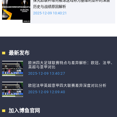
探究欧联杯缘何被球迷戏称为塞维利亚杯的深层
历史与战绩原因解析
2025-12-09 10:40:21
最新发布
欧洲四大足球联赛特点与差异解析：欧冠、法甲、
英超与意甲对比
2025-12-09 13:40:27
欧冠法甲英超意甲四大联赛差异深度对比分析
2025-12-09 12:09:40
加入博鱼官网