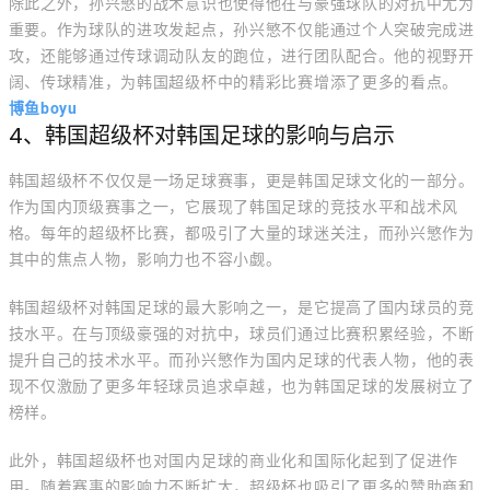
除此之外，孙兴慜的战术意识也使得他在与豪强球队的对抗中尤为
重要。作为球队的进攻发起点，孙兴慜不仅能通过个人突破完成进
攻，还能够通过传球调动队友的跑位，进行团队配合。他的视野开
阔、传球精准，为韩国超级杯中的精彩比赛增添了更多的看点。
博鱼boyu
4、韩国超级杯对韩国足球的影响与启示
韩国超级杯不仅仅是一场足球赛事，更是韩国足球文化的一部分。
作为国内顶级赛事之一，它展现了韩国足球的竞技水平和战术风
格。每年的超级杯比赛，都吸引了大量的球迷关注，而孙兴慜作为
其中的焦点人物，影响力也不容小觑。
韩国超级杯对韩国足球的最大影响之一，是它提高了国内球员的竞
技水平。在与顶级豪强的对抗中，球员们通过比赛积累经验，不断
提升自己的技术水平。而孙兴慜作为国内足球的代表人物，他的表
现不仅激励了更多年轻球员追求卓越，也为韩国足球的发展树立了
榜样。
此外，韩国超级杯也对国内足球的商业化和国际化起到了促进作
用。随着赛事的影响力不断扩大，超级杯也吸引了更多的赞助商和