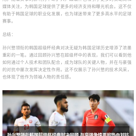
媒体关注，为韩国足球提供了更多的经济支持和曝光机会。这不仅
有助于韩国足球的职业化发展，也为球迷带来了更多高水平的足球
赛事。
总结：
孙兴慜领衔的韩国超级杯经典对决无疑为韩国足球历史增添了浓墨
重彩的一笔。通过回顾孙兴慜在超级杯中的表现，我们可以看到他
如何通过个人技术和团队配合，成为球队的关键人物，并在与豪强
的对抗中屡次发挥决定性作用。这不仅展示了孙兴慜的技术风采，
也体现了他作为领袖人物的责任感。