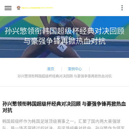
孙兴慜领衔韩国超级杯经典对决回顾
与豪强争锋再掀热血对抗
首页
案例中心
孙兴慜领衔韩国超级杯经典对决回顾 与豪强争锋再掀热血对抗
孙兴慜领衔韩国超级杯经典对决回顾 与豪强争锋再掀热血
对抗
韩国超级杯作为韩国足球顶级赛事之一，汇聚了国内两大豪强球
队，是一场不容错过的对决。在这场经典对抗中，孙兴慜作为领军