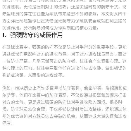
关键胜利。无论是压制对手的进攻，还是关键时刻的防守干扰，防
守型球员的存在往往能为球队带来意想不到的影响。本文将从四个
方面详细阐述篮球巨星凭借强硬防守力保球队安全成就胜利之路的
关键作用，分析防守如何成为球队制胜的核心力量。
1、强硬防守的威慑作用
在篮球比赛中，强硬的防守不仅是防止对手得分的重要手段，更能
通过威慑作用影响对方的进攻节奏。对于对方进攻球员而言，面对
一位防守严密、几乎无懈可击的防守者，往往会产生紧张心理。这
种心理上的压力，往往会导致他们在进攻时失去冷静，做出错误的
判断或决策，从而影响进攻效率。
例如，NBA历史上有许多巨星以防守著称，像霍华德、詹姆斯和皮
尔斯等，他们在比赛中的防守表现，不仅仅通过扣篮和盖帽来打击
对方的士气，更是通过强硬的防守让对手进攻陷入困境。很多时
候，防守球员站位合理，不仅能够快速封堵进攻路线，还能通过体
能的优势逼迫对方球员失去突破的机会，从而造成大量失误和进攻
停滞。