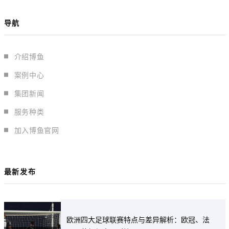
导航
介绍博鱼
案例中心
集团新闻
服务种类
加入博鱼官网
最新发布
欧洲四大足球联赛特点与差异解析：欧冠、法