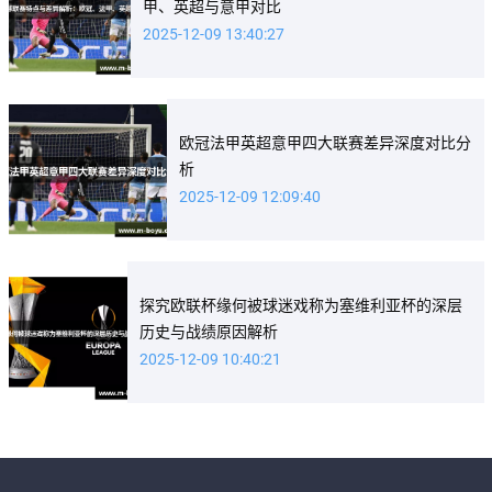
甲、英超与意甲对比
2025-12-09 13:40:27
欧冠法甲英超意甲四大联赛差异深度对比分
析
2025-12-09 12:09:40
探究欧联杯缘何被球迷戏称为塞维利亚杯的深层
历史与战绩原因解析
2025-12-09 10:40:21