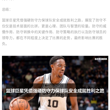
总结：
篮球巨星凭借强硬防守力保球队安全成就胜利之路，展现了防守不
仅仅是技术层面的比拼，更是心理、团队与智慧的较量。防守的威
慑作用、防守转换中的关键作用、防守策略的执行以及防守球员的
领导力，都在不同程度上决定了比赛的走势，最终影响比赛的胜
负。