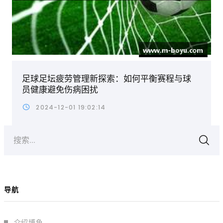
足球足坛疲劳管理新探索：如何平衡赛程与球
员健康避免伤病困扰
2024-12-01 19:02:14
搜索...
导航
介绍博鱼