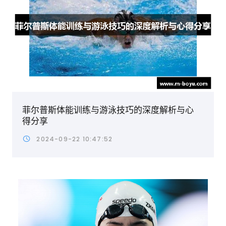
菲尔普斯体能训练与游泳技巧的深度解析与心
得分享
2024-09-22 10:47:52