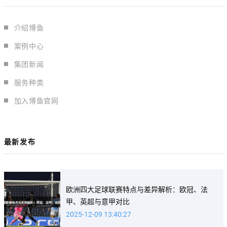
介绍博鱼
案例中心
集团新闻
服务种类
加入博鱼官网
最新发布
欧洲四大足球联赛特点与差异解析：欧冠、法
甲、英超与意甲对比
2025-12-09 13:40:27