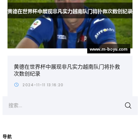
黄德在世界杯中展现非凡实力越南队门将扑救
次数创纪录
2024-11-11 13:16:20
搜索...
导航