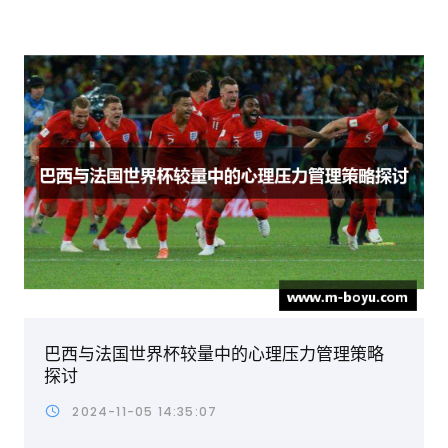
巴西与法国世界杯较量中的心理压力管理策略
探讨
2024-11-05 14:35:07