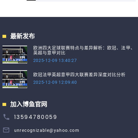
最新发布
欧洲四大足球联赛特点与差异解析：欧冠、法甲、
英超与意甲对比
2025-12-09 13:40:27
欧冠法甲英超意甲四大联赛差异深度对比分析
2025-12-09 12:09:40
加入博鱼官网
13594780059
unrecognizable@yahoo.com