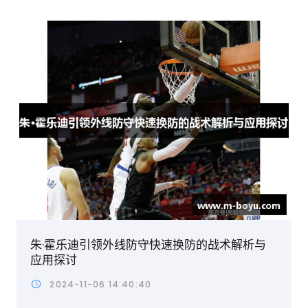
朱·霍乐迪引领外线防守快速换防的战术解析与
应用探讨
2024-11-06 14:40:40