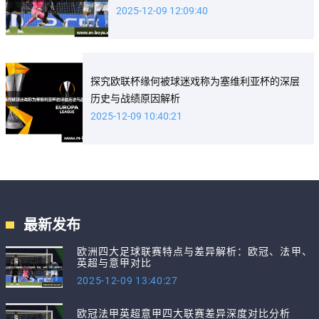
2025-12-09 12:09:40
探究欧联杯缘何被球迷戏称为塞维利亚杯的深层
历史与战绩原因解析
2025-12-09 10:40:21
最新发布
欧洲四大足球联赛特点与差异解析：欧冠、法甲、
英超与意甲对比
2025-12-09 13:40:27
欧冠法甲英超意甲四大联赛差异深度对比分析