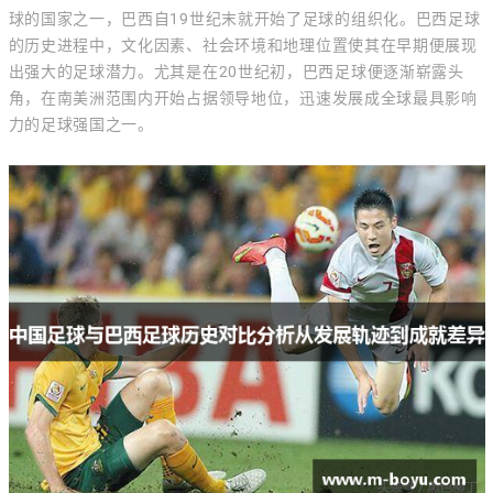
球的国家之一，巴西自19世纪末就开始了足球的组织化。巴西足球
的历史进程中，文化因素、社会环境和地理位置使其在早期便展现
出强大的足球潜力。尤其是在20世纪初，巴西足球便逐渐崭露头
角，在南美洲范围内开始占据领导地位，迅速发展成全球最具影响
力的足球强国之一。