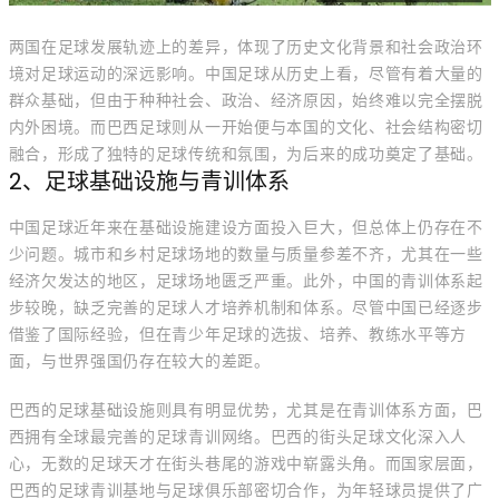
两国在足球发展轨迹上的差异，体现了历史文化背景和社会政治环
境对足球运动的深远影响。中国足球从历史上看，尽管有着大量的
群众基础，但由于种种社会、政治、经济原因，始终难以完全摆脱
内外困境。而巴西足球则从一开始便与本国的文化、社会结构密切
融合，形成了独特的足球传统和氛围，为后来的成功奠定了基础。
2、足球基础设施与青训体系
中国足球近年来在基础设施建设方面投入巨大，但总体上仍存在不
少问题。城市和乡村足球场地的数量与质量参差不齐，尤其在一些
经济欠发达的地区，足球场地匮乏严重。此外，中国的青训体系起
步较晚，缺乏完善的足球人才培养机制和体系。尽管中国已经逐步
借鉴了国际经验，但在青少年足球的选拔、培养、教练水平等方
面，与世界强国仍存在较大的差距。
巴西的足球基础设施则具有明显优势，尤其是在青训体系方面，巴
西拥有全球最完善的足球青训网络。巴西的街头足球文化深入人
心，无数的足球天才在街头巷尾的游戏中崭露头角。而国家层面，
巴西的足球青训基地与足球俱乐部密切合作，为年轻球员提供了广