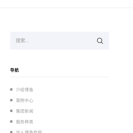
搜索...
导航
介绍博鱼
案例中心
集团新闻
服务种类
加入博鱼官网