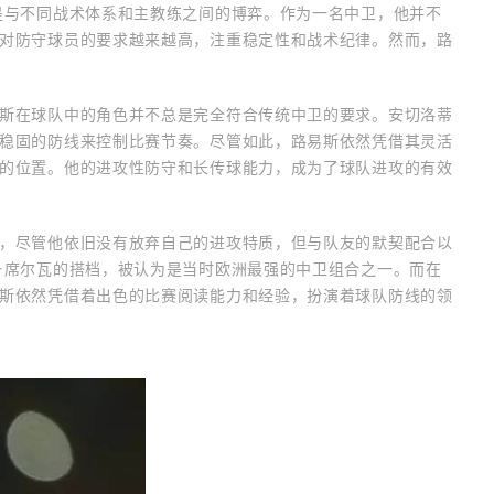
是与不同战术体系和主教练之间的博弈。作为一名中卫，他并不
对防守球员的要求越来越高，注重稳定性和战术纪律。然而，路
斯在球队中的角色并不总是完全符合传统中卫的要求。安切洛蒂
稳固的防线来控制比赛节奏。尽管如此，路易斯依然凭借其灵活
的位置。他的进攻性防守和长传球能力，成为了球队进攻的有效
，尽管他依旧没有放弃自己的进攻特质，但与队友的默契配合以
·席尔瓦的搭档，被认为是当时欧洲最强的中卫组合之一。而在
斯依然凭借着出色的比赛阅读能力和经验，扮演着球队防线的领