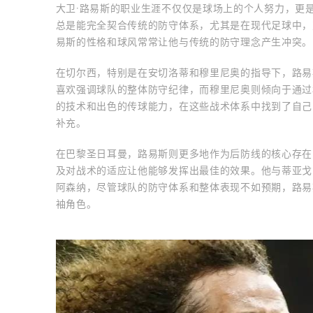
大卫·路易斯的职业生涯不仅仅是球场上的个人努力，更
总是能完全契合传统的防守体系，尤其是在现代足球中，
易斯的性格和球风常常让他与传统的防守理念产生冲突。
在切尔西，特别是在安切洛蒂和穆里尼奥的指导下，路易
喜欢强调球队的整体防守纪律，而穆里尼奥则倾向于通过
的技术和出色的传球能力，在这些战术体系中找到了自己
补充。
在巴黎圣日耳曼，路易斯则更多地作为后防线的核心存在
及对战术的适应让他能够发挥出最佳的效果。他与蒂亚戈
阿森纳，尽管球队的防守体系和整体表现不如预期，路易
袖角色。