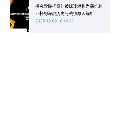
探究欧联杯缘何被球迷戏称为塞维利
亚杯的深层历史与战绩原因解析
2025-12-09 10:40:21