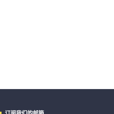
订阅我们的邮箱