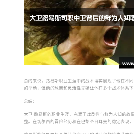
总的来说，路易斯职业生涯中的战术博弈展现了他在不同
的举动，但他的球商和灵活性无疑让他在多个战术体系下
总结：
大卫·路易斯的职业生涯，充满了戏剧性与鲜为人知的故
整。在切尔西的冒险经历和在巴黎圣日耳曼的稳定表现，