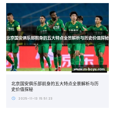
北京国安俱乐部前身的五大特点全景解析与历
史价值探秘
2025-11-13 15:51:23