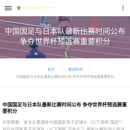
中国国足与日本队最新比赛时间公布
争夺世界杯预选赛重要积分
首页
集团新闻
中国国足与日本队最新比赛时间公布 争夺世界杯预选赛重要积分
中国国足与日本队最新比赛时间公布 争夺世界杯预选赛重
要积分
文章摘要：本文主要围绕中国国家男子足球队（以下简称“国足”）
与日本国家男子足球队（以下简称“日本队”）最新比赛时间公布这