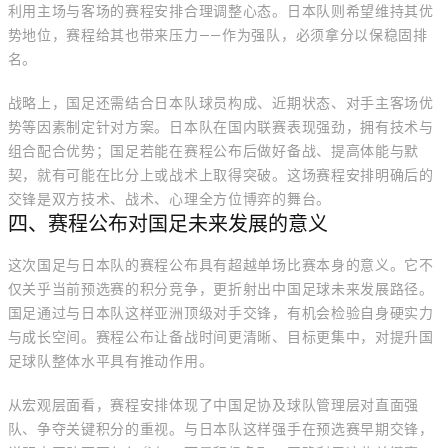
利用主场与客场的赛程安排合理调整心态。日本队则希望维持其优
势地位，赛程给其也带来压力——作为强队，必须拿分以保稳固排
名。
战略上，国足还需结合日本队球员构成、近期状态、对手主客场优
势等因素制定针对方案。日本队在国内联赛表现强劲，拥有技术与
组合配合优势；国足若能在赛程公布后做好备战、提高体能与默
契，就有可能在比分上或战术上取得突破。这场赛程安排明确后的
交锋是双方技术、战术、心理全方位博弈的舞台。
四、赛程公布对国足未来发展的意义
这次国足与日本队的赛程公布具有超越单场比赛本身的意义。它不
仅关乎当前预选赛的积分竞争，更折射出中国足球未来发展路径。
国足通过与日本队这样亚洲顶级对手交锋，有机会检验自身硬实力
与成长空间。赛程公布让备战时间更清晰、目标更集中，对提升国
足球队整体水平具有推动作用。
从宏观层面看，赛程安排体现了中国足协及球队管理层对直面强
队、争夺关键积分的重视。与日本队这样强手在预选赛早期交锋，