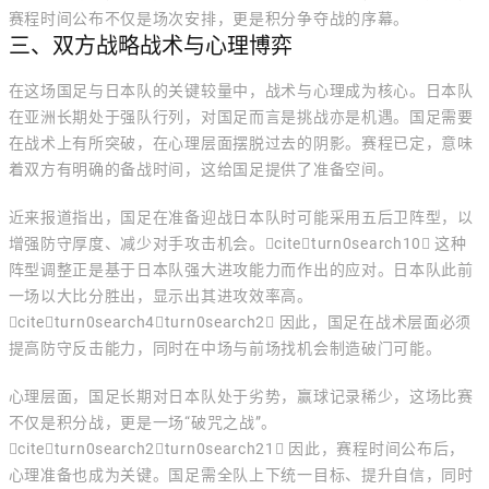
赛程时间公布不仅是场次安排，更是积分争夺战的序幕。
三、双方战略战术与心理博弈
在这场国足与日本队的关键较量中，战术与心理成为核心。日本队
在亚洲长期处于强队行列，对国足而言是挑战亦是机遇。国足需要
在战术上有所突破，在心理层面摆脱过去的阴影。赛程已定，意味
着双方有明确的备战时间，这给国足提供了准备空间。
近来报道指出，国足在准备迎战日本队时可能采用五后卫阵型，以
增强防守厚度、减少对手攻击机会。citeturn0search10 这种
阵型调整正是基于日本队强大进攻能力而作出的应对。日本队此前
一场以大比分胜出，显示出其进攻效率高。
citeturn0search4turn0search2 因此，国足在战术层面必须
提高防守反击能力，同时在中场与前场找机会制造破门可能。
心理层面，国足长期对日本队处于劣势，赢球记录稀少，这场比赛
不仅是积分战，更是一场“破咒之战”。
citeturn0search2turn0search21 因此，赛程时间公布后，
心理准备也成为关键。国足需全队上下统一目标、提升自信，同时