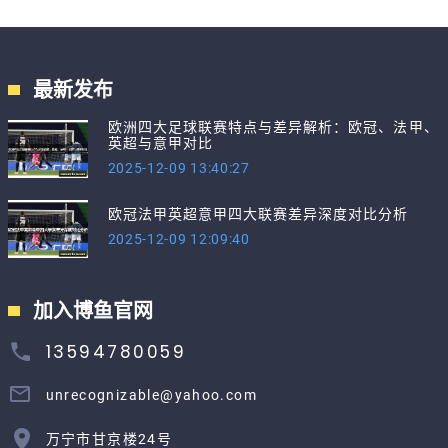
最新发布
欧洲四大足球联赛特点与差异解析：欧冠、法甲、
英超与意甲对比
2025-12-09 13:40:27
欧冠法甲英超意甲四大联赛差异深度对比分析
2025-12-09 12:09:40
加入博鱼官网
13594780059
unrecognizable@yahoo.com
万宁市甘京楼24号