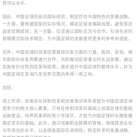
界顶尖水平。
因此，中国足球应结合国际经验，制定符合中国特色的发展战略。
一方面，要根据国家的实际情况，确定足球发展路线图，避免盲目
追求短期成效；另一方面，应该通过国际交流与合作，引进先进的
管理模式和技术理念，为中国足球的发展提供更多的参考和借鉴。
另外，中国足球的改革还需要综合各方面的力量，政府、足协、俱
乐部和社会各界要通力合作，共同推动足球事业的长远发展。通过
实施有针对性的改革和政策，逐步提升中国足球的整体水平，并为
中国足球在亚洲乃至世界范围内争得一席之地。
总结：
综上所述，全面深化体制改革和完善青训体系是提升中国足球亚洲
竞争力的两大核心要素。只有在体制改革的基础上加强足球的基础
设施建设，培养高素质的青少年球员，才能为中国足球的长期发展
奠定坚实的基础。此外，通过完善职业联赛的管理，增强其商业化
与市场化的水平，以及借鉴国际先进经验，制定科学的发展战略，