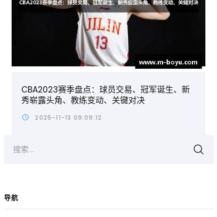
CBA2023赛季盘点：球员交易、冠军诞生、新
秀崭露头角、教练变动、关键对决
2025-11-13 09:09:12
搜索...
导航