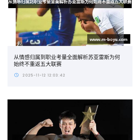
从情感归属到职业考量全面解析苏亚雷斯为何
始终不重返五大联赛
2025-11-12 12:03:42