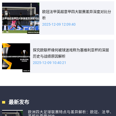
欧冠法甲英超意甲四大联赛差异深度对比分
析
2025-12-09 12:09:40
探究欧联杯缘何被球迷戏称为塞维利亚杯的深层
历史与战绩原因解析
2025-12-09 10:40:21
最新发布
欧洲四大足球联赛特点与差异解析：欧冠、法甲、
英超与意甲对比