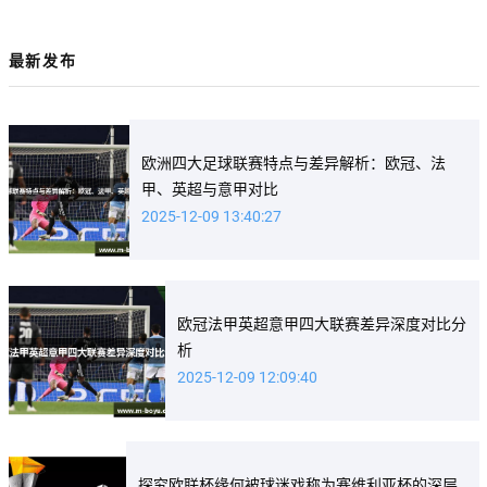
最新发布
欧洲四大足球联赛特点与差异解析：欧冠、法
甲、英超与意甲对比
2025-12-09 13:40:27
欧冠法甲英超意甲四大联赛差异深度对比分
析
2025-12-09 12:09:40
探究欧联杯缘何被球迷戏称为塞维利亚杯的深层