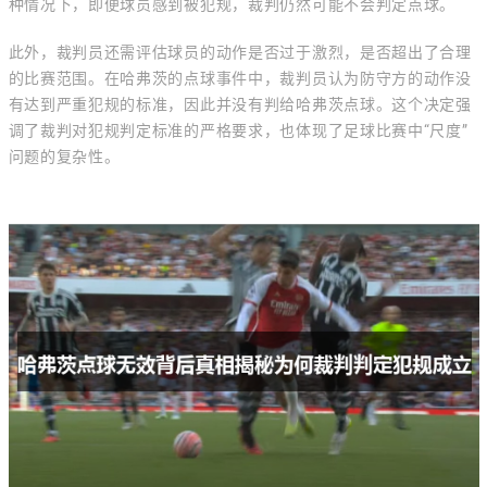
种情况下，即便球员感到被犯规，裁判仍然可能不会判定点球。
此外，裁判员还需评估球员的动作是否过于激烈，是否超出了合理
的比赛范围。在哈弗茨的点球事件中，裁判员认为防守方的动作没
有达到严重犯规的标准，因此并没有判给哈弗茨点球。这个决定强
调了裁判对犯规判定标准的严格要求，也体现了足球比赛中“尺度”
问题的复杂性。