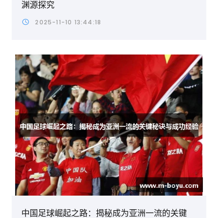
渊源探究
2025-11-10 13:44:18
中国足球崛起之路：揭秘成为亚洲一流的关键