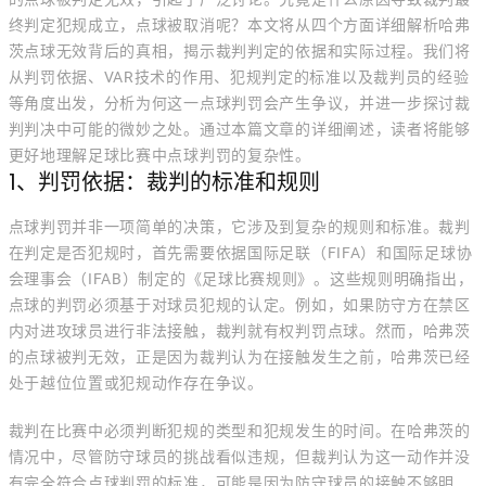
终判定犯规成立，点球被取消呢？本文将从四个方面详细解析哈弗
茨点球无效背后的真相，揭示裁判判定的依据和实际过程。我们将
从判罚依据、VAR技术的作用、犯规判定的标准以及裁判员的经验
等角度出发，分析为何这一点球判罚会产生争议，并进一步探讨裁
判判决中可能的微妙之处。通过本篇文章的详细阐述，读者将能够
更好地理解足球比赛中点球判罚的复杂性。
1、判罚依据：裁判的标准和规则
点球判罚并非一项简单的决策，它涉及到复杂的规则和标准。裁判
在判定是否犯规时，首先需要依据国际足联（FIFA）和国际足球协
会理事会（IFAB）制定的《足球比赛规则》。这些规则明确指出，
点球的判罚必须基于对球员犯规的认定。例如，如果防守方在禁区
内对进攻球员进行非法接触，裁判就有权判罚点球。然而，哈弗茨
的点球被判无效，正是因为裁判认为在接触发生之前，哈弗茨已经
处于越位位置或犯规动作存在争议。
裁判在比赛中必须判断犯规的类型和犯规发生的时间。在哈弗茨的
情况中，尽管防守球员的挑战看似违规，但裁判认为这一动作并没
有完全符合点球判罚的标准，可能是因为防守球员的接触不够明