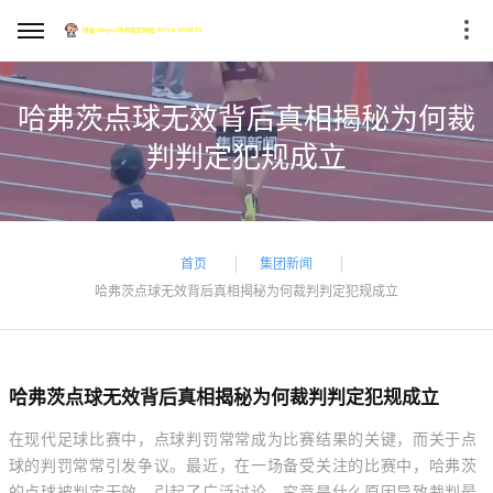
哈弗茨点球无效背后真相揭秘为何裁
判判定犯规成立
首页
集团新闻
哈弗茨点球无效背后真相揭秘为何裁判判定犯规成立
哈弗茨点球无效背后真相揭秘为何裁判判定犯规成立
在现代足球比赛中，点球判罚常常成为比赛结果的关键，而关于点
球的判罚常常引发争议。最近，在一场备受关注的比赛中，哈弗茨
的点球被判定无效，引起了广泛讨论。究竟是什么原因导致裁判最