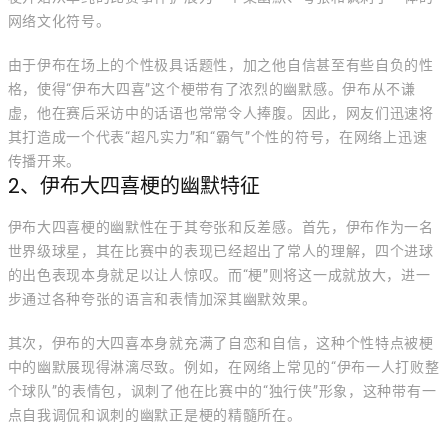
网络文化符号。
由于伊布在场上的个性极具话题性，加之他自信甚至有些自负的性
格，使得“伊布大四喜”这个梗带有了浓烈的幽默感。伊布从不谦
虚，他在赛后采访中的话语也常常令人捧腹。因此，网友们迅速将
其打造成一个代表“超凡实力”和“霸气”个性的符号，在网络上迅速
传播开来。
2、伊布大四喜梗的幽默特征
伊布大四喜梗的幽默性在于其夸张和反差感。首先，伊布作为一名
世界级球星，其在比赛中的表现已经超出了常人的理解，四个进球
的出色表现本身就足以让人惊叹。而“梗”则将这一成就放大，进一
步通过各种夸张的语言和表情加深其幽默效果。
其次，伊布的大四喜本身就充满了自恋和自信，这种个性特点被梗
中的幽默展现得淋漓尽致。例如，在网络上常见的“伊布一人打败整
个球队”的表情包，讽刺了他在比赛中的“独行侠”形象，这种带有一
点自我调侃和讽刺的幽默正是梗的精髓所在。