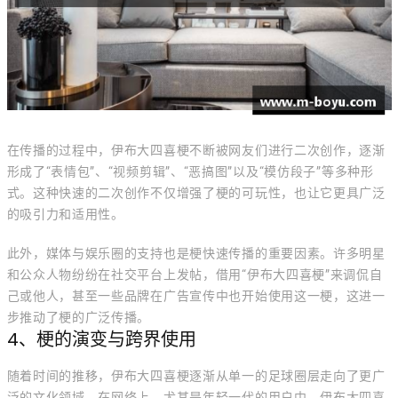
在传播的过程中，伊布大四喜梗不断被网友们进行二次创作，逐渐
形成了“表情包”、“视频剪辑”、“恶搞图”以及“模仿段子”等多种形
式。这种快速的二次创作不仅增强了梗的可玩性，也让它更具广泛
的吸引力和适用性。
此外，媒体与娱乐圈的支持也是梗快速传播的重要因素。许多明星
和公众人物纷纷在社交平台上发帖，借用“伊布大四喜梗”来调侃自
己或他人，甚至一些品牌在广告宣传中也开始使用这一梗，这进一
步推动了梗的广泛传播。
4、梗的演变与跨界使用
随着时间的推移，伊布大四喜梗逐渐从单一的足球圈层走向了更广
泛的文化领域。在网络上，尤其是年轻一代的用户中，伊布大四喜