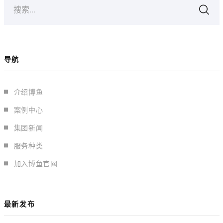
搜索...
导航
介绍博鱼
案例中心
集团新闻
服务种类
加入博鱼官网
最新发布