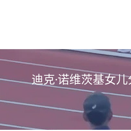
迪克·诺维茨基女