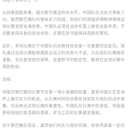
从战略层面来看，面对黎巴嫩这样的对手，中国队应当全力争取三
分。虽然黎巴嫩队的整体实力较弱，但他们的顽强拼搏精神使得这
场比赛变得充满变数。中国队必须在战术布置上做到全面考虑，不
仅要发挥自身的进攻优势，还要在防守端保持高度的警觉。
此外，本场比赛对于中国队的长期目标也是一次重要的试金石。球
队通过这场比赛能够摸索出自己的优势与不足，为后续的比赛做好
准备。无论是进攻的效率，还是防守的稳定性，都将在这场比赛中
得到检验。
总结：
中国对黎巴嫩的比赛不仅是一场小组赛的较量，更是中国队在亚洲
杯上展示实力的机会。从比赛时间的合理安排到双方球队的战术部
署，均反映出这场比赛的重要性。中国队在比赛中的表现，将直接
影响到他们能否顺利晋级，并为之后的比赛奠定基础。
对于黎巴嫩队而言，虽然他们的实力相对较弱，但依然具备一定的