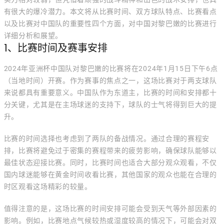
有很大的爆冷潜力。本文将从比赛时间、双方球队特点、比赛看点
以及比赛对中国队的重要性四个方面，对中国对黎巴嫩的比赛进行
详细分析和展望。
1、比赛时间及赛事安排
2024年亚洲杯中国队对黎巴嫩的比赛将在2024年1月15日下午6点
（当地时间）开赛。作为赛事的焦点之一，这场比赛对于两支球队
来说都具有重要意义。中国队作为东道主，比赛的时间和安排都十
分关键，尤其是在主场球迷的支持下，球队的士气将得到巨大的提
升。
比赛的时间选择也考虑到了两队的备战情况。通过合理的赛程安
排，比赛将避免过于密集的赛程带来的疲劳影响，确保球队能够以
最佳状态迎接比赛。同时，比赛时间也适合大部分观众观看，不仅
国内球迷能够在黄金时间收看比赛，其他国家的观众也能在合理的
时区观看这场精彩的较量。
值得注意的是，这场比赛的时间安排可能会受到天气等外部因素的
影响。例如，比赛地点气候较热或湿度较高的情况下，可能会对双