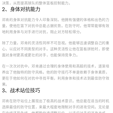
决策，从而提高球队的整体篮板控制能力。
2、身体对抗能力
邓肯的身体对抗能力令人印象深刻。他拥有强健的体格和出色的力
量，使他在篮下对抗中总能占据优势。在防守时，他常常能够有效
地利用身体与对手进行对抗，阻止对方轻松得分。
除了力量，邓肯的灵活性同样不可忽视。他能够迅速调整自己的重
心，以应对不同类型的对手。这种灵活性让他在篮板拼抢时，即使
面对身材更高或更壮的对手，也能保持竞争力。
在一次次对抗中，邓肯通过合理的身体使用和高超的技术，逐渐培
养出了他独特的防守风格。他的防守技巧不单是依赖于身体素质，
更在于他如何在对抗中寻找平衡，利用身体和技术达到最佳防守效
果。
3、战术站位技巧
邓肯在防守站位上展现出了极高的战术意识。他总能在适当的时机
选择最佳的防守位置，来最大程度地限制对手的进攻空间。无论是