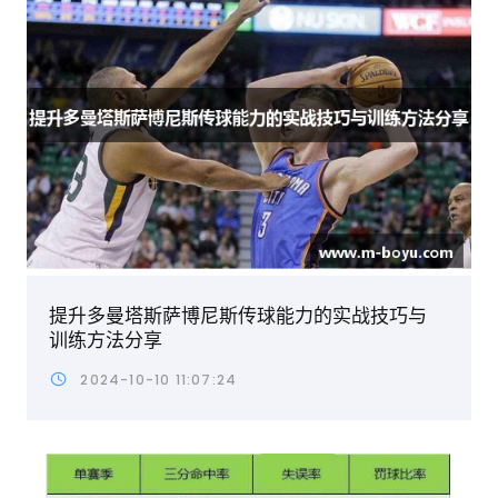
提升多曼塔斯萨博尼斯传球能力的实战技巧与
训练方法分享
2024-10-10 11:07:24