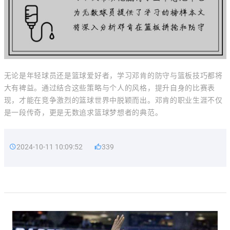
无论是年轻球员还是篮球爱好者，学习邓肯的防守与篮板技巧都将
大有裨益。通过结合这些策略与个人的风格，提升自身的比赛表
现，才能在竞争激烈的篮球世界中脱颖而出。邓肯的职业生涯不仅
是一段传奇，更是无数追求篮球梦想者的典范。
2024-10-11 10:09:52
339