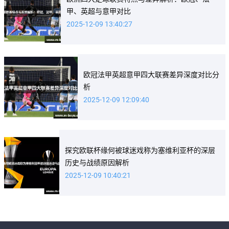
甲、英超与意甲对比
2025-12-09 13:40:27
欧冠法甲英超意甲四大联赛差异深度对比分
析
2025-12-09 12:09:40
探究欧联杯缘何被球迷戏称为塞维利亚杯的深层
历史与战绩原因解析
2025-12-09 10:40:21