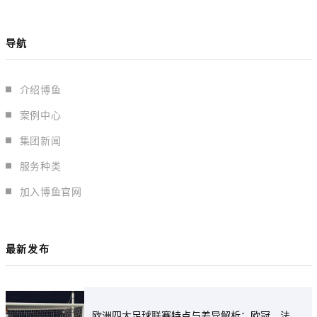
导航
介绍博鱼
案例中心
集团新闻
服务种类
加入博鱼官网
最新发布
欧洲四大足球联赛特点与差异解析：欧冠、法