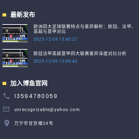
最新发布
欧洲四大足球联赛特点与差异解析：欧冠、法甲、
英超与意甲对比
2025-12-09 13:40:27
欧冠法甲英超意甲四大联赛差异深度对比分析
2025-12-09 12:09:40
加入博鱼官网
13594780059
unrecognizable@yahoo.com
万宁市甘京楼24号