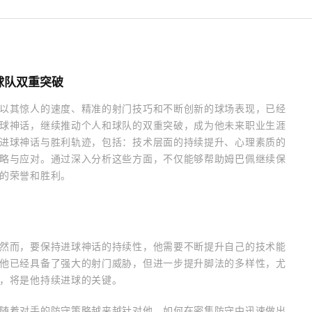
球队双重突破
以其惊人的速度、精准的射门技巧和不断创新的球场表现，已经
球神话，继续推动个人和球队的双重突破，成为他未来职业生涯
进球神话与胜利轨迹，包括：技术层面的持续提升、心理素质的
略与应对。通过深入分析这些方面，不仅能够帮助姆巴佩继续保
的荣誉和胜利。
然而，要保持进球神话的持续性，他需要不断提升自己的技术能
他已经具备了强大的射门威胁，但进一步提升脚法的多样性，尤
，将是他持续进球的关键。
随着对手的防守策略越来越针对他，如何在密集防守中迅速做出