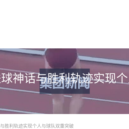
进球神话与胜利轨迹实现个
与胜利轨迹实现个人与球队双重突破