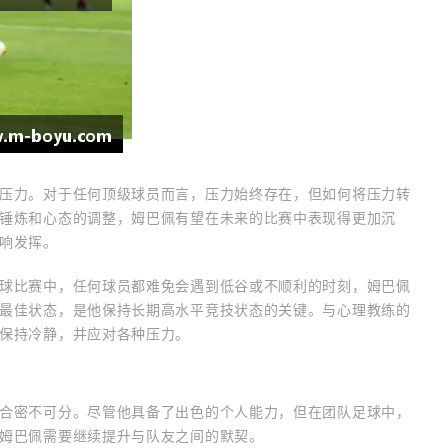
压力。对于任何顶级球员而言，压力始终存在，但如何将压力转
锤炼和心态的调整，姆巴佩有望在未来的比赛中表现得更加沉
响发挥。
球比赛中，任何球员都难免会遇到低谷或不顺利的时刻，姆巴佩
最佳状态，是他保持长期高水平竞技状态的关键。与心理教练的
保持冷静，并应对各种压力。
合密不可分。尽管他具备了出色的个人能力，但在团队足球中，
姆巴佩需要继续提升与队友之间的默契。