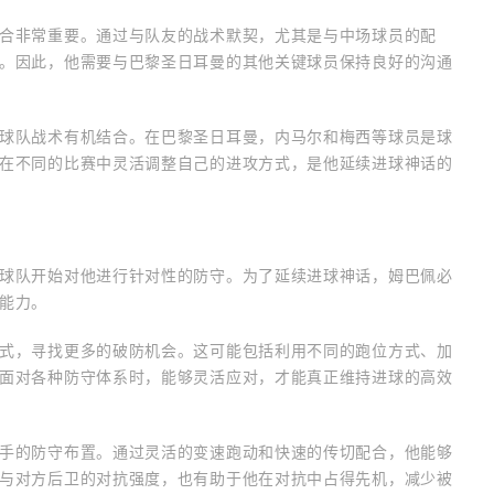
合非常重要。通过与队友的战术默契，尤其是与中场球员的配
。因此，他需要与巴黎圣日耳曼的其他关键球员保持良好的沟通
球队战术有机结合。在巴黎圣日耳曼，内马尔和梅西等球员是球
在不同的比赛中灵活调整自己的进攻方式，是他延续进球神话的
球队开始对他进行针对性的防守。为了延续进球神话，姆巴佩必
能力。
式，寻找更多的破防机会。这可能包括利用不同的跑位方式、加
面对各种防守体系时，能够灵活应对，才能真正维持进球的高效
手的防守布置。通过灵活的变速跑动和快速的传切配合，他能够
与对方后卫的对抗强度，也有助于他在对抗中占得先机，减少被