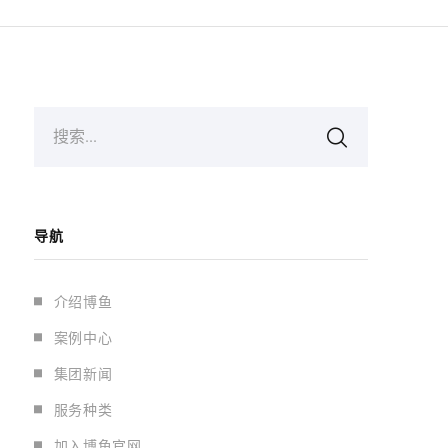
搜索...
导航
介绍博鱼
案例中心
集团新闻
服务种类
加入博鱼官网