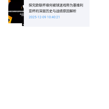
探究欧联杯缘何被球迷戏称为塞维利
亚杯的深层历史与战绩原因解析
2025-12-09 10:40:21