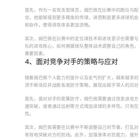
首先，作为一名攻击型球员，姆巴佩在比赛中的跑位与配
合，他能够接到更多精准的传球，进而制造更多进球机会
和协作，使得进攻体系更加流畅。
其次，姆巴佩在比赛中的定位球技术和进攻意识也需要与
队的进攻核心，如何根据球队整体战术调整自己的角色，
重要因素。
4、面对竞争对手的策略与应对
随着姆巴佩个人能力的提升以及名气的扩大，越来越多的
须不断适应并战胜各类防守策略，展现出超乎常人的应对
首先，面对对手的密集防守，姆巴佩需要通过改变进攻方
速突破，或者通过远射等方式增加进球的多样性。只有在
性。
其次，姆巴佩需要在比赛中不断调整自己的节奏，打乱对
有效地突破对方的防线。此外，加强身体对抗能力，提升