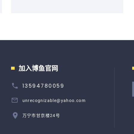
加入博鱼官网
13594780059
unrecognizable@yahoo.com
万宁市甘京楼24号