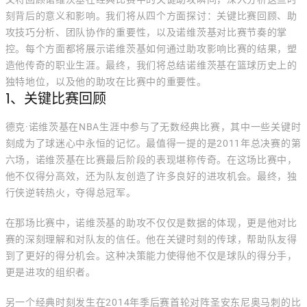
刻背后的意义和影响。我们将从四个方面探讨：关键比赛回顾、助
攻技巧分析、团队协作的重要性，以及诺维茨基对比赛节奏的掌
控。每个方面都将展示诺维茨基如何通过助攻影响比赛的结果，塑
造他传奇的职业生涯。最终，我们将总结诺维茨基在篮球历史上的
独特地位，以及他的助攻在比赛中的重要性。
1、关键比赛回顾
德克·诺维茨基在NBA生涯中参与了无数经典比赛，其中一些关键时
刻成为了球迷心中永恒的记忆。最值得一提的是2011年总决赛的第
六场，诺维茨基在比赛最后阶段的表现堪称传奇。在这场比赛中，
他不仅得分高效，还为队友创造了许多良好的进攻机会。最终，独
行侠逆转热火，夺得总冠军。
在那场比赛中，诺维茨基的助攻不仅仅是数据的体现，更是他对比
赛的深刻理解和对队友的信任。他在关键时刻的传球，帮助队友得
到了更好的得分机会。这种决策能力使得他不仅是球队的得分手，
更是进攻的组织者。
另一个经典时刻发生在2014年季后赛首轮对阵圣安东尼奥马刺的比