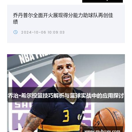
乔丹普尔全面开火展现得分能力助球队再创佳
绩
2024-10-06 10:09:03