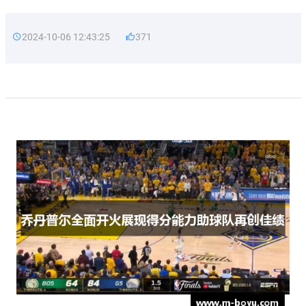
2024-10-06 12:43:25
371