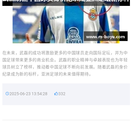
在未来，武磊的成功将激励更多的中国球员走向国际足坛，并为中
国足球带来更多的商业机会。武磊的职业精神与卓越表现也为年轻
球员树立了榜样，推动着中国足球不断向前发展。随着武磊的身价
纪录成为新的标杆，亚洲足球的未来值得期待。
2025-06-23 13:54:28
332