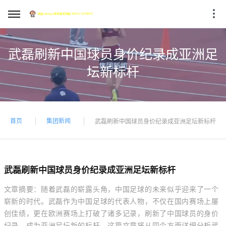
武磊刷新中国球员身价纪录成亚洲足
坛新标杆
首页
集团新闻
武磊刷新中国球员身价纪录成亚洲足坛新标杆
武磊刷新中国球员身价纪录成亚洲足坛新标杆
文章摘要：随着武磊的崭露头角，中国足球的未来似乎迎来了一个
崭新的时代。武磊作为中国足球的代表人物，不仅在国内赛场上屡
创佳绩，更在欧洲赛场上打破了诸多记录，刷新了中国球员的身价
纪录，成为亚洲足坛新的标杆。这篇文章将从四个方面详细分析武