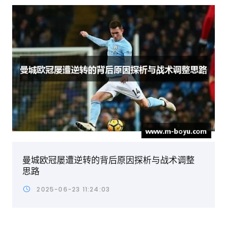
曼城欧冠屡遭逆转的背后原因探析与战术调整
思路
2025-06-23 11:24:03