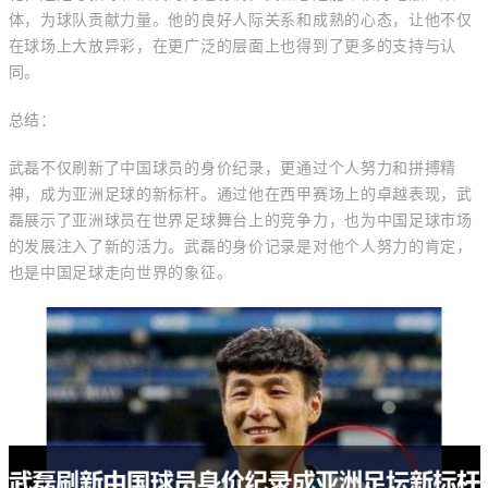
体，为球队贡献力量。他的良好人际关系和成熟的心态，让他不仅
在球场上大放异彩，在更广泛的层面上也得到了更多的支持与认
同。
总结：
武磊不仅刷新了中国球员的身价纪录，更通过个人努力和拼搏精
神，成为亚洲足球的新标杆。通过他在西甲赛场上的卓越表现，武
磊展示了亚洲球员在世界足球舞台上的竞争力，也为中国足球市场
的发展注入了新的活力。武磊的身价记录是对他个人努力的肯定，
也是中国足球走向世界的象征。