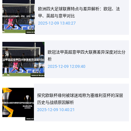
欧洲四大足球联赛特点与差异解析：欧冠、法
甲、英超与意甲对比
2025-12-09 13:40:27
欧冠法甲英超意甲四大联赛差异深度对比分
析
2025-12-09 12:09:40
探究欧联杯缘何被球迷戏称为塞维利亚杯的深层
历史与战绩原因解析
2025-12-09 10:40:21