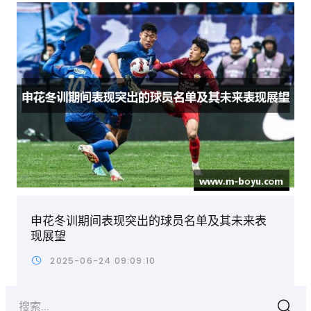
申花冬训期间表现突出的球员名单及其未来表
现展望
2025-06-24 09:09:10
搜索...