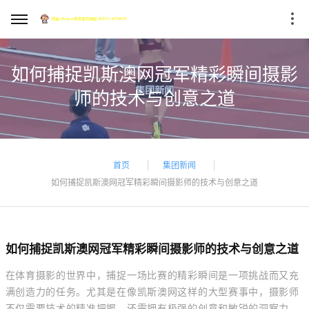
如何捕捉凯斯澳网冠军精彩瞬间摄影
师的技术与创意之道
首页
集团新闻
如何捕捉凯斯澳网冠军精彩瞬间摄影师的技术与创意之道
如何捕捉凯斯澳网冠军精彩瞬间摄影师的技术与创意之道
在体育摄影的世界中，捕捉一场比赛的精彩瞬间是一项挑战而又充
满创造力的任务。尤其是在像凯斯澳网这样的大型赛事中，摄影师
不仅需要技术的精准把握，还需拥有极强的创意和敏锐的洞察力。