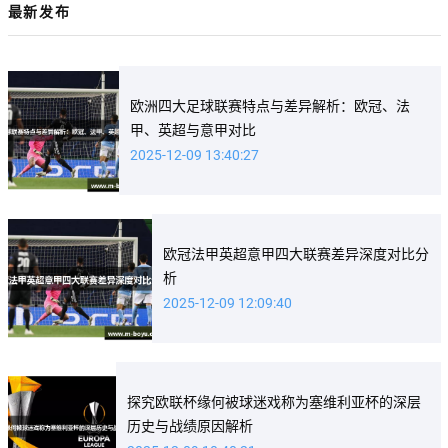
最新发布
欧洲四大足球联赛特点与差异解析：欧冠、法
甲、英超与意甲对比
2025-12-09 13:40:27
欧冠法甲英超意甲四大联赛差异深度对比分
析
2025-12-09 12:09:40
探究欧联杯缘何被球迷戏称为塞维利亚杯的深层
历史与战绩原因解析