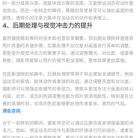
的一部分或观众席，既能体现比赛的氛围，又能使运动员的动作更
加突出。而在一些特定的瞬间，模糊的背景甚至可以强化画面的戏
剧性，使观众的注意力集中在运动员的动作和表情上。
4、后期处理与视觉冲击力的提升
虽然捕捉精彩瞬间的技术和创意非常重要，但后期处理同样是提高
照片质量的关键步骤。后期处理不仅仅是对画面进行简单的调整，
更是提升视觉冲击力的重要手段。通过调整曝光、对比度、锐度等
参数，摄影师能够让照片的细节更加清晰，整体效果更加震撼。
在凯斯澳网的拍摄中，后期处理常常用于突出某些关键细节，例如
运动员的表情、肢体动作或者球的轨迹。通过调整亮度和对比度，
摄影师可以增强这些细节的表现力，使观众更加专注于画面的核心
内容。此外，适当的色调调整也能为照片增添戏剧性，特别是在比
赛的高潮时刻，合适的色彩能够更好地传递紧张、激烈的气氛。
博鱼官网
对于一些特别的瞬间，摄影师还可以通过后期合成来增强画面的冲
击力。例如，将运动员的动作与周围的环境进行巧妙结合，或者在
照片中加入一些动态模糊效果，都会让画面看起来更加生动和富有