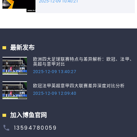
2025-12-09 10:40:21
最新发布
欧洲四大足球联赛特点与差异解析：欧冠、法甲、
英超与意甲对比
2025-12-09 13:40:27
欧冠法甲英超意甲四大联赛差异深度对比分析
2025-12-09 12:09:40
加入博鱼官网
13594780059