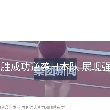
大胜成功逆袭日本队 展现
功逆袭日本队 展现强大实力和团队默契