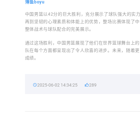
博鱼boyu
中国男篮以42分的巨大胜利，充分展示了球队强大的实
再到坚韧的心理素质和体能上的优势，整场比赛体现了中
整体战术与球队配合的完美展示。
通过这场胜利，中国男篮展现了他们在世界篮球舞台上的
队在每个方面都呈现出了令人欣喜的进步。未来，随着更
成绩。
2025-06-02 14:34:25
289