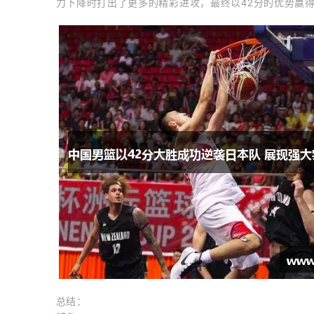
力下降时打出了更多的精彩进攻，最终以42分的优势赢
总结：