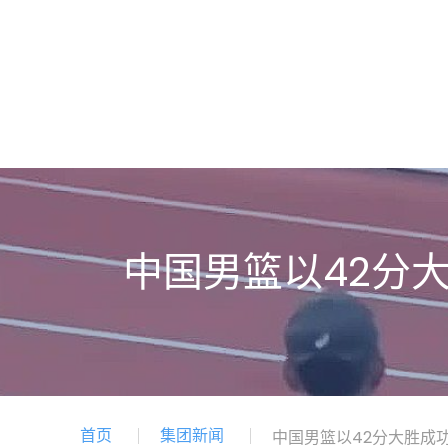
中国男篮以42分
首页
集团新闻
中国男篮以42分大胜成