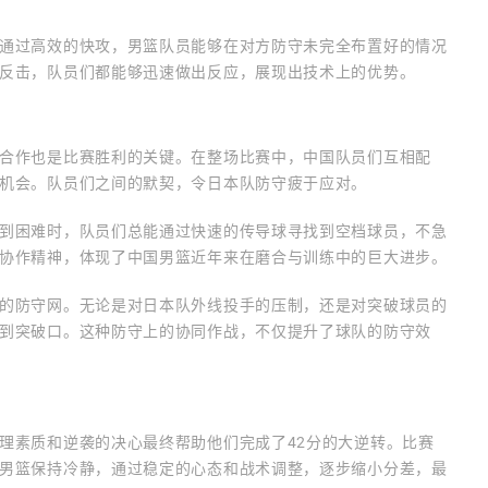
通过高效的快攻，男篮队员能够在对方防守未完全布置好的情况
反击，队员们都能够迅速做出反应，展现出技术上的优势。
合作也是比赛胜利的关键。在整场比赛中，中国队员们互相配
机会。队员们之间的默契，令日本队防守疲于应对。
到困难时，队员们总能通过快速的传导球寻找到空档球员，不急
协作精神，体现了中国男篮近年来在磨合与训练中的巨大进步。
的防守网。无论是对日本队外线投手的压制，还是对突破球员的
到突破口。这种防守上的协同作战，不仅提升了球队的防守效
理素质和逆袭的决心最终帮助他们完成了42分的大逆转。比赛
男篮保持冷静，通过稳定的心态和战术调整，逐步缩小分差，最