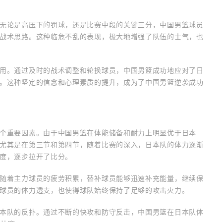
无论是高压下的罚球，还是比赛中段的关键三分，中国男篮球员
战术思路。这种临危不乱的表现，极大地增强了队伍的士气，也
用。通过及时的战术调整和轮换球员，中国男篮成功地应对了日
。这种坚定的信念和心理素质的提升，成为了中国男篮逆袭成功
个重要因素。由于中国男篮在体能储备和耐力上明显优于日本
尤其是在第三节和第四节，随着比赛的深入，日本队的体力逐渐
度，逐步拉开了比分。
随着主力球员的疲劳积累，替补球员能够迅速补充能量，继续保
球员的体力透支，也使得球队始终保持了足够的攻击火力。
本队的反扑。通过不断的快攻和防守反击，中国男篮在日本队体