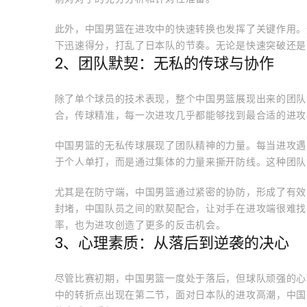
此外，中国男篮在进攻中的快速转换也发挥了关键作用。
下迅速得分，打乱了日本队的节奏。无论是快速突破还是
2、团队默契：无私的传球与协作
除了单个球员的技术表现，整个中国男篮展现出来的团队
合，传球精准，每一次进攻几乎都能够找到最合适的进攻
中国男篮的无私传球展现了团队精神的力量。每当进攻遇
于个人单打，而是通过集体的力量来撕开防线。这种团队
尤其是在防守端，中国男篮通过紧密的协防，形成了有效
封堵，中国队员之间的默契配合，让对手在进攻端很难找
率，也为进攻创造了更多的反击机会。
3、心理素质：从落后到逆袭的决心
尽管比赛初期，中国男篮一度处于落后，但球队顽强的心
中的转折点出现在第二节，面对日本队的进攻高潮，中国