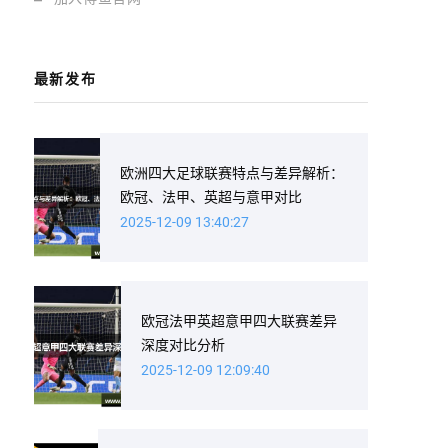
最新发布
欧洲四大足球联赛特点与差异解析：
欧冠、法甲、英超与意甲对比
2025-12-09 13:40:27
欧冠法甲英超意甲四大联赛差异
深度对比分析
2025-12-09 12:09:40