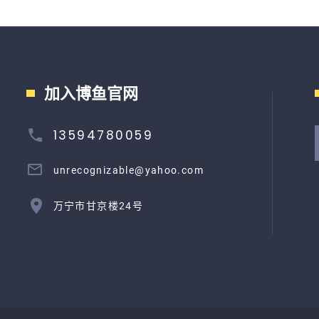
加入博鱼官网
13594780059
unrecognizable@yahoo.com
万宁市甘京楼24号