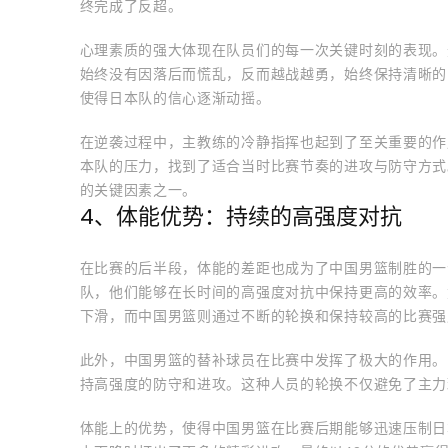
终完成了反超。
心理素质的强大体现在队员们的每一次关键时刻的表现。
始终没有因落后而慌乱，反而越战越勇，始终保持清晰的
使得日本队的信心逐渐动摇。
在逆袭过程中，主教练的冷静指挥也起到了至关重要的作
本队的压力，找到了适合当时比赛节奏的进攻与防守方式
的关键因素之一。
4、体能优势：持续的高强度对抗
在比赛的后半段，体能的差距也成为了中国男篮制胜的一
队，他们能够在长时间的高强度对抗中保持更高的效率。
下滑，而中国男篮则通过不断的轮换和保持较高的比赛强
此外，中国男篮的替补球员在比赛中发挥了极大的作用。
持高强度的防守和进攻。这种人员的轮换不仅避免了主力
体能上的优势，使得中国男篮在比赛后期能够迅速压制日