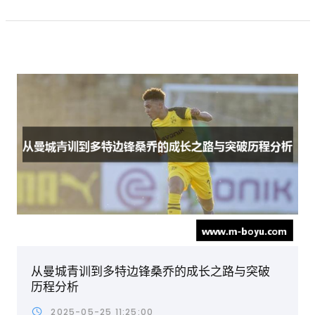
从曼城青训到多特边锋桑乔的成长之路与突破
历程分析
2025-05-25 11:25:00