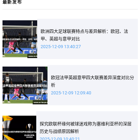
最新发布
欧洲四大足球联赛特点与差异解析：欧冠、法
甲、英超与意甲对比
2025-12-09 13:40:27
欧冠法甲英超意甲四大联赛差异深度对比分
析
2025-12-09 12:09:40
探究欧联杯缘何被球迷戏称为塞维利亚杯的深层
历史与战绩原因解析
2025-12-09 10:40:21