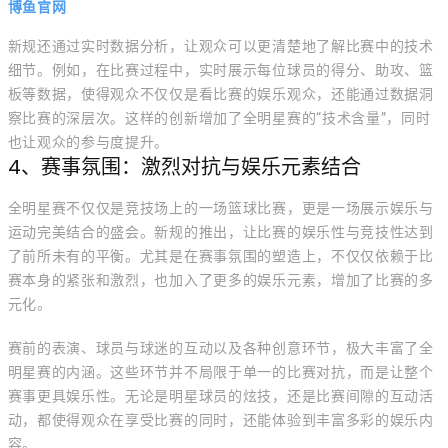
博鱼官网
新规还通过实时数据分析，让观众可以更清楚地了解比赛中的技术
细节。例如，在比赛过程中，实时展示每位球员的得分、助攻、篮
板等数据，使得观众不仅仅是看比赛的娱乐观众，还能通过数据洞
察比赛的深层次。这样的创新增加了全明星赛的“技术含量”，同时
也让观众的参与度提升。
4、赛事氛围：激烈对抗与娱乐元素结合
全明星赛不仅仅是竞技场上的一场篮球比赛，更是一场展示娱乐与
运动完美结合的盛会。新规的推出，让比赛的娱乐性与竞技性达到
了前所未有的平衡。尤其是在赛事氛围的塑造上，不仅仅依赖于比
赛本身的紧张和激烈，也加入了更多的娱乐元素，增加了比赛的多
元化。
赛前的表演、球员与球迷的互动以及各种创意环节，极大丰富了全
明星赛的内涵。这些环节并不局限于单一的比赛对抗，而是让整个
赛事更具娱乐性。无论是明星球员的炫技，还是比赛间隙的互动活
动，都使得观众在享受比赛的同时，还能体验到丰富多彩的娱乐内
容。