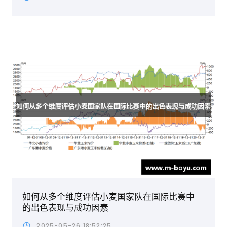
如何从多个维度评估小麦国家队在国际比赛中
的出色表现与成功因素
2025-05-26 18:52:25