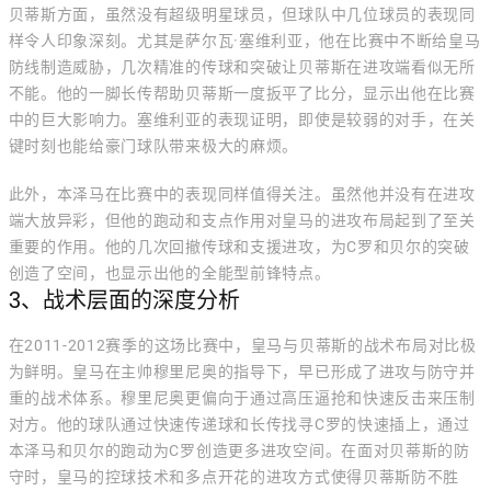
贝蒂斯方面，虽然没有超级明星球员，但球队中几位球员的表现同
样令人印象深刻。尤其是萨尔瓦·塞维利亚，他在比赛中不断给皇马
防线制造威胁，几次精准的传球和突破让贝蒂斯在进攻端看似无所
不能。他的一脚长传帮助贝蒂斯一度扳平了比分，显示出他在比赛
中的巨大影响力。塞维利亚的表现证明，即使是较弱的对手，在关
键时刻也能给豪门球队带来极大的麻烦。
此外，本泽马在比赛中的表现同样值得关注。虽然他并没有在进攻
端大放异彩，但他的跑动和支点作用对皇马的进攻布局起到了至关
重要的作用。他的几次回撤传球和支援进攻，为C罗和贝尔的突破
创造了空间，也显示出他的全能型前锋特点。
3、战术层面的深度分析
在2011-2012赛季的这场比赛中，皇马与贝蒂斯的战术布局对比极
为鲜明。皇马在主帅穆里尼奥的指导下，早已形成了进攻与防守并
重的战术体系。穆里尼奥更偏向于通过高压逼抢和快速反击来压制
对方。他的球队通过快速传递球和长传找寻C罗的快速插上，通过
本泽马和贝尔的跑动为C罗创造更多进攻空间。在面对贝蒂斯的防
守时，皇马的控球技术和多点开花的进攻方式使得贝蒂斯防不胜