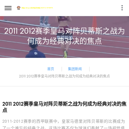
2011 2012赛季皇马对阵贝蒂斯之战为
何成为经典对决的焦点
首页
集团新闻
2011 2012赛季皇马对阵贝蒂斯之战为何成为经典对决的焦点
2011 2012赛季皇马对阵贝蒂斯之战为何成为经典对决的焦
点
2011-2012赛季的西甲联赛中，皇家马德里对阵贝蒂斯的比赛成为
了一个难忘的经典之战。这场比赛不仅为球迷们奉献了一场视觉盛