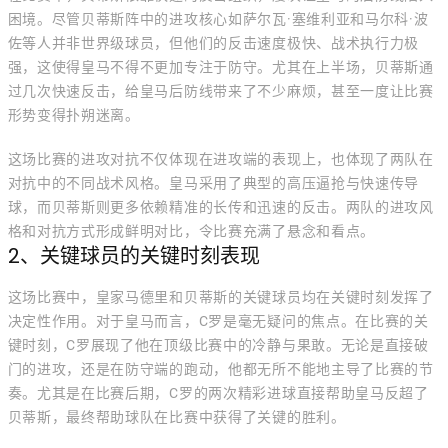
困境。尽管贝蒂斯阵中的进攻核心如萨尔瓦·塞维利亚和马尔科·波
佐等人并非世界级球员，但他们的反击速度极快、战术执行力极
强，这使得皇马不得不更加专注于防守。尤其在上半场，贝蒂斯通
过几次快速反击，给皇马后防线带来了不少麻烦，甚至一度让比赛
形势变得扑朔迷离。
这场比赛的进攻对抗不仅体现在进攻端的表现上，也体现了两队在
对抗中的不同战术风格。皇马采用了典型的高压逼抢与快速传导
球，而贝蒂斯则更多依赖精准的长传和迅速的反击。两队的进攻风
格和对抗方式形成鲜明对比，令比赛充满了悬念和看点。
2、关键球员的关键时刻表现
这场比赛中，皇家马德里和贝蒂斯的关键球员均在关键时刻发挥了
决定性作用。对于皇马而言，C罗是毫无疑问的焦点。在比赛的关
键时刻，C罗展现了他在顶级比赛中的冷静与果敢。无论是直接破
门的进攻，还是在防守端的跑动，他都无所不能地主导了比赛的节
奏。尤其是在比赛后期，C罗的两次精彩进球直接帮助皇马反超了
贝蒂斯，最终帮助球队在比赛中获得了关键的胜利。