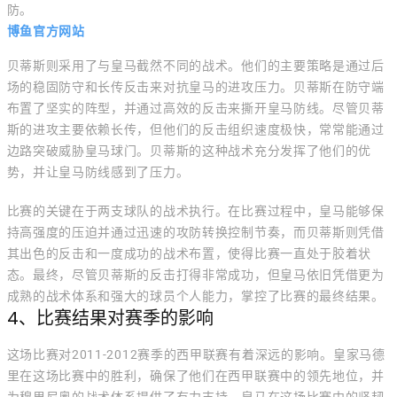
防。
博鱼官方网站
贝蒂斯则采用了与皇马截然不同的战术。他们的主要策略是通过后
场的稳固防守和长传反击来对抗皇马的进攻压力。贝蒂斯在防守端
布置了坚实的阵型，并通过高效的反击来撕开皇马防线。尽管贝蒂
斯的进攻主要依赖长传，但他们的反击组织速度极快，常常能通过
边路突破威胁皇马球门。贝蒂斯的这种战术充分发挥了他们的优
势，并让皇马防线感到了压力。
比赛的关键在于两支球队的战术执行。在比赛过程中，皇马能够保
持高强度的压迫并通过迅速的攻防转换控制节奏，而贝蒂斯则凭借
其出色的反击和一度成功的战术布置，使得比赛一直处于胶着状
态。最终，尽管贝蒂斯的反击打得非常成功，但皇马依旧凭借更为
成熟的战术体系和强大的球员个人能力，掌控了比赛的最终结果。
4、比赛结果对赛季的影响
这场比赛对2011-2012赛季的西甲联赛有着深远的影响。皇家马德
里在这场比赛中的胜利，确保了他们在西甲联赛中的领先地位，并