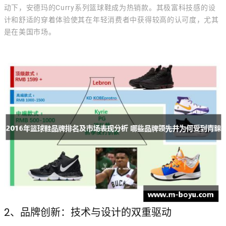
动下，安德玛的Curry系列篮球鞋成为热销款。其极富科技感的设
计和舒适的穿着体验使其在年轻消费者中获得较高的认可度，尤其
是在美国市场。
2、品牌创新：技术与设计的双重驱动