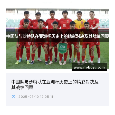
中国队与沙特队在亚洲杯历史上的精彩对决及
其战绩回顾
2025-01-10 12:05:11