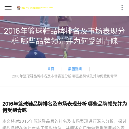
2016年篮球鞋品牌排名及市场表现分
析 哪些品牌领先并为何受到青睐
首页
集团新闻
2016年篮球鞋品牌排名及市场表现分析 哪些品牌领先并为何受到青睐
2016年篮球鞋品牌排名及市场表现分析 哪些品牌领先并为
何受到青睐
本文将对2016年篮球鞋品牌的排名及市场表现进行深入分析，探讨
哪些品牌在该年度处于领先地位，并阐述它们为何受到消费者的青