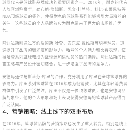
球员代言是篮球鞋品牌成功的重要因素之一。2016年，耐克的代言
人阵容堪称豪华，勒布朗·詹姆斯、凯文·杜兰特、科比·布莱恩特等
NBA顶级球员的签约，使得耐克的篮球鞋系列能够吸引大量粉丝的
关注。这些球员的个人品牌效应为耐克带来了巨大的市场推广优
势。
阿迪达斯则通过签约詹姆斯·哈登、安东尼·戴维斯等明星球员，迅
速提升了品牌的曝光度和影响力。哈登的个人魅力和比赛表现，使
得哈登系列篮球鞋成为篮球迷和运动员的热门选择。阿迪达斯的代
言策略与产品设计密切结合，进一步增强了品牌的竞争力。
安德玛通过与斯蒂芬·库里的合作，充分利用了库里在全球篮球界的
影响力。库里系列篮球鞋在2016年成为畅销款，尤其在年轻消费者
群体中引发了广泛关注。库里不仅是一位顶级球员，也是安德玛品
牌的象征，他的个人形象和场上表现使得安德玛的篮球鞋产品得到
广泛认同。
4、营销策略：线上线下的双重布局
在2016年，篮球鞋品牌的营销策略也发生了重大转变，特别是线上