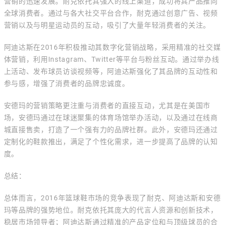
营销的迅速发展。耐克依托其强大的线上渠道，成功将其产品推向
全球消费者。通过与各大社交平台合作，耐克通过创意广告、视频
营销以及与明星运动员的互动，吸引了大量年轻消费者的关注。
阿迪达斯在2016年积极推动其数字化营销战略，采用精准的社交媒
体营销，利用Instagram、Twitter等平台与粉丝互动。通过举办线
上活动、发布球员访谈视频等，阿迪达斯强化了其品牌的互动性和
参与感，增强了消费者的品牌忠诚度。
安德玛的营销策略更注重与消费者的直接互动，尤其是在美国市
场，安德玛通过在球迷聚集的体育场馆举办活动，以及通过在线商
城直接售卖，打造了一个强有力的品牌社群。此外，安德玛还通过
定制化的鞋款推出，满足了个性化需求，进一步提高了品牌的认知
度。
总结：
总体而言，2016年篮球鞋市场的竞争表现了耐克、阿迪达斯和安德
玛等品牌的强势地位。耐克依托其庞大的代言人资源和创新技术，
稳居市场领导者；阿迪达斯通过精准的产品定位和与顶级球员的合