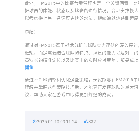
此外，FM2015中的比赛节奏管理也是一个关键因素。
据球员的体能、状态以及比赛的进行情况，合理安排换人
以考虑换上另一名速度更快的球员，继续通过边路制造威
总结：
通过对FM2015德甲战术分析与球队实力评估的深入探
框架，而是需要结合球队的特点、球员的能力以及对手的
员特长的精准定位以及比赛中的实时应对策略，都是成功
博鱼
通过不断地调整和优化这些策略，玩家能够在FM2015
理解并掌握这些策略技巧后，才能真正发挥球队的最大潜力
议，帮助大家在游戏中取得更加辉煌的成就。
2025-01-10 09:11:24
332