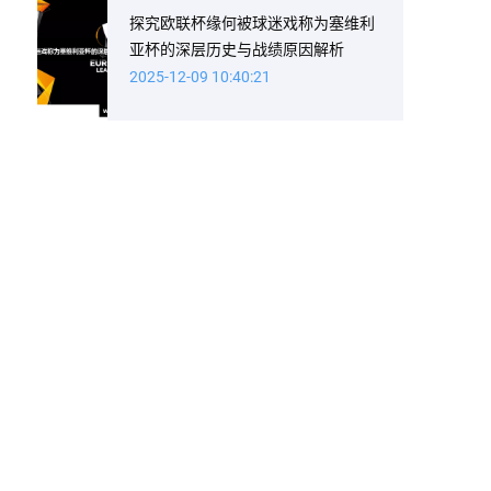
探究欧联杯缘何被球迷戏称为塞维利
亚杯的深层历史与战绩原因解析
2025-12-09 10:40:21