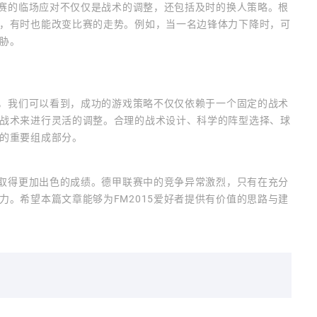
比赛的临场应对不仅仅是战术的调整，还包括及时的换人策略。根
，有时也能改变比赛的走势。例如，当一名边锋体力下降时，可
胁。
讨，我们可以看到，成功的游戏策略不仅仅依赖于一个固定的战术
战术来进行灵活的调整。合理的战术设计、科学的阵型选择、球
的重要组成部分。
中取得更加出色的成绩。德甲联赛中的竞争异常激烈，只有在充分
。希望本篇文章能够为FM2015爱好者提供有价值的思路与建