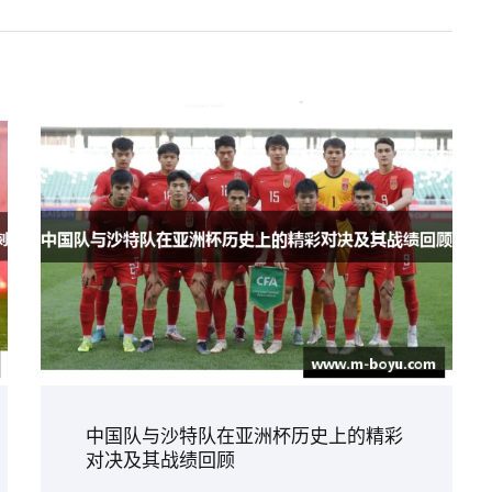
中国队与沙特队在亚洲杯历史上的精彩
对决及其战绩回顾