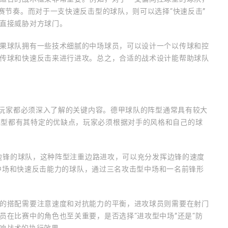
赛节奏。而对于一支快速反击型的球队，则可以选择“快速反击”
直接威胁对方球门。
果球队拥有一些技术细腻的中场球员，可以设计一个以传球和控
传球和快速反击来进行进攻。总之，合适的战术设计能帮助球队
个玩家都必须深入了解的关键内容。德甲球队的阵型通常具有较大
等。每种阵型都有其特定的优缺点，玩家必须根据对手的风格和自己的球
力边锋的球队，这种阵型注重边路进攻，可以充分发挥边锋的速度
术型中场和快速反击能力的球队，通过三名攻击型中场和一名前锋形
的搭配需要注意速度和对抗能力的平衡，进攻球员则需要在射门
员在比赛中的角色也至关重要，是否选择“进攻型中场”还是“防