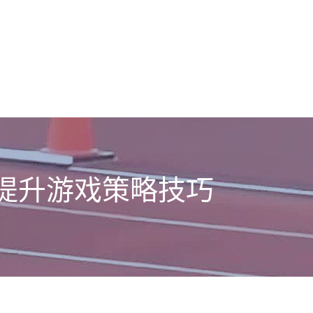
面提升游戏策略技巧