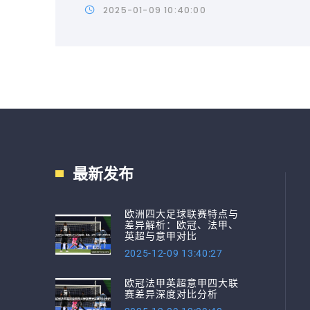
2025-01-09 10:40:00
最新发布
欧洲四大足球联赛特点与
差异解析：欧冠、法甲、
英超与意甲对比
2025-12-09 13:40:27
欧冠法甲英超意甲四大联
赛差异深度对比分析