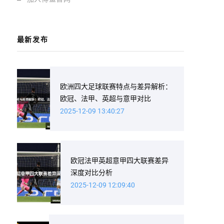
最新发布
欧洲四大足球联赛特点与差异解析：
欧冠、法甲、英超与意甲对比
2025-12-09 13:40:27
欧冠法甲英超意甲四大联赛差异
深度对比分析
2025-12-09 12:09:40