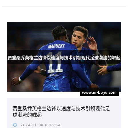
贾登桑乔英格兰边锋以速度与技术引领现代足
球潮流的崛起
2024-11-08 16:16:54