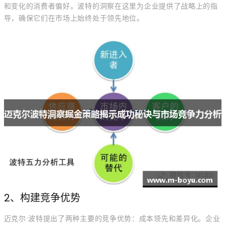
和变化的消费者偏好。波特的洞察在这里为企业提供了战略上的指
导，确保它们在市场上始终处于领先地位。
2、构建竞争优势
迈克尔·波特提出了两种主要的竞争优势：成本领先和差异化。企业