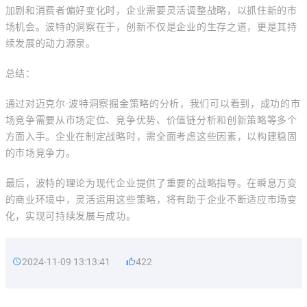
加剧和消费者偏好变化时，企业需要灵活调整战略，以抓住新的市
场机会。波特的洞察在于，创新不仅是企业的生存之道，更是其持
续发展的动力源泉。
总结：
通过对迈克尔·波特洞察掘金策略的分析，我们可以看到，成功的市
场竞争需要从市场定位、竞争优势、价值链分析和创新策略等多个
方面入手。企业在制定战略时，需全面考虑这些因素，以构建稳固
的市场竞争力。
最后，波特的理论为现代企业提供了重要的战略指导。在瞬息万变
的商业环境中，灵活运用这些策略，将有助于企业不断适应市场变
化，实现可持续发展与成功。
2024-11-09 13:13:41
422