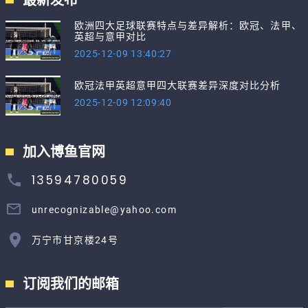
欧洲四大足球联赛特点与差异解析：欧冠、法甲、
英超与意甲对比
2025-12-09 13:40:27
欧冠法甲英超意甲四大联赛差异深度对比分析
2025-12-09 12:09:40
加入博鱼官网
13594780059
unrecognizable@yahoo.com
万宁市甘京楼24号
订阅我们的邮箱