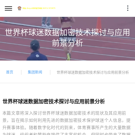
世界杯球迷数据加密技术探讨与应用
前景分析
首页
集团新闻
世界杯球迷数据加密技术探讨与应用前景分析
世界杯球迷数据加密技术探讨与应用前景分析
本篇文章将深入探讨世界杯球迷数据加密技术的现状及其应用前
景，旨在揭示如何利用先进的数据加密技术保护球迷个人信息，提
升赛事体验。随着数字化时代的到来，体育赛事所产生的大量数据
为球迷、组织者和赞助商提供了丰富的机会，但同时也带来了数据