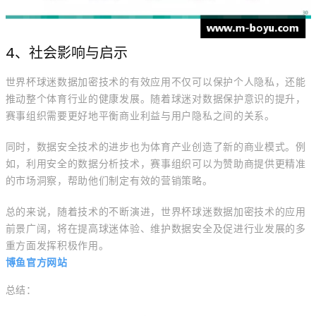
4、社会影响与启示
世界杯球迷数据加密技术的有效应用不仅可以保护个人隐私，还能
推动整个体育行业的健康发展。随着球迷对数据保护意识的提升，
赛事组织需要更好地平衡商业利益与用户隐私之间的关系。
同时，数据安全技术的进步也为体育产业创造了新的商业模式。例
如，利用安全的数据分析技术，赛事组织可以为赞助商提供更精准
的市场洞察，帮助他们制定有效的营销策略。
总的来说，随着技术的不断演进，世界杯球迷数据加密技术的应用
前景广阔，将在提高球迷体验、维护数据安全及促进行业发展的多
重方面发挥积极作用。
博鱼官方网站
总结：