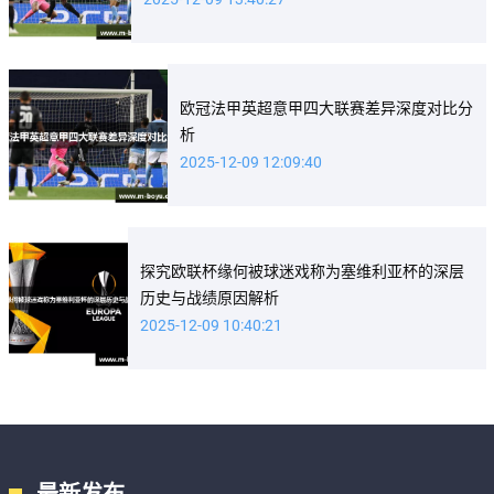
欧冠法甲英超意甲四大联赛差异深度对比分
析
2025-12-09 12:09:40
探究欧联杯缘何被球迷戏称为塞维利亚杯的深层
历史与战绩原因解析
2025-12-09 10:40:21
最新发布